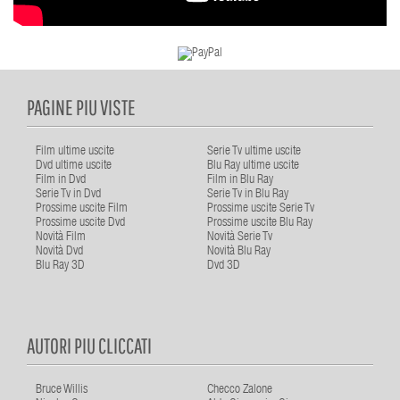
PAGINE PIU VISTE
Film ultime uscite
Serie Tv ultime uscite
Dvd ultime uscite
Blu Ray ultime uscite
Film in Dvd
Film in Blu Ray
Serie Tv in Dvd
Serie Tv in Blu Ray
Prossime uscite Film
Prossime uscite Serie Tv
Prossime uscite Dvd
Prossime uscite Blu Ray
Novità Film
Novità Serie Tv
Novità Dvd
Novità Blu Ray
Blu Ray 3D
Dvd 3D
AUTORI PIU CLICCATI
Bruce Willis
Checco Zalone