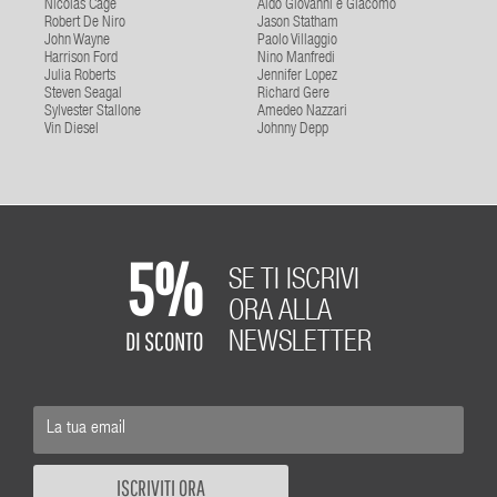
Nicolas Cage
Aldo Giovanni e Giacomo
Robert De Niro
Jason Statham
John Wayne
Paolo Villaggio
Harrison Ford
Nino Manfredi
Julia Roberts
Jennifer Lopez
Steven Seagal
Richard Gere
Sylvester Stallone
Amedeo Nazzari
Vin Diesel
Johnny Depp
5%
SE TI ISCRIVI
ORA ALLA
DI SCONTO
NEWSLETTER
ISCRIVITI ORA