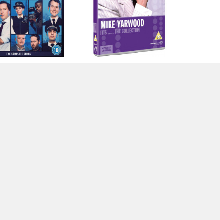
n - Season 1 (3 Dvd)
Mike Yarwood Collection (2 Dvd)
[Edizione:...
[Edizione:...
13,99 €
28,25 €