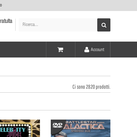
no
ratuita
Account
Voce -
Elementi -
Ci sono 2820 prodotti.