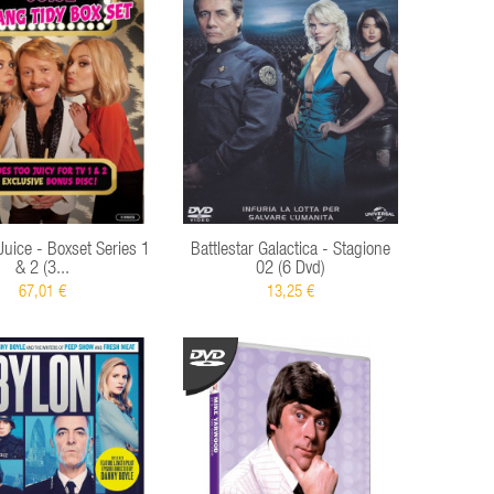
 Juice - Boxset Series 1
Battlestar Galactica - Stagione
& 2 (3...
02 (6 Dvd)
67,01 €
13,25 €