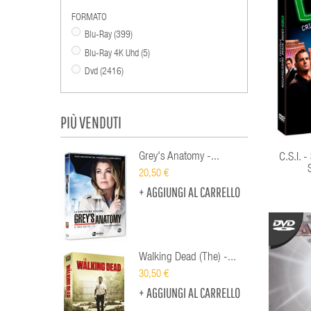
FORMATO
Blu-Ray
(399)
Blu-Ray 4K Uhd
(5)
Dvd
(2416)
PIÙ VENDUTI
Grey's Anatomy -...
C.S.I. 
20,50 €
+ AGGIUNGI AL CARRELLO
Walking Dead (The) -...
30,50 €
+ AGGIUNGI AL CARRELLO