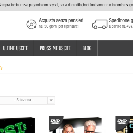
ompra in sicurezza pagando con paypal, carta di credito, bonifico bancario o in contrasseg
Acquista senza pensieri
Spedizione g
hai 30 giorni per ripensarci
a partire da 49€
ULTIME USCITE
PROSSIME USCITE
BLOG
Tv
--Seleziona--