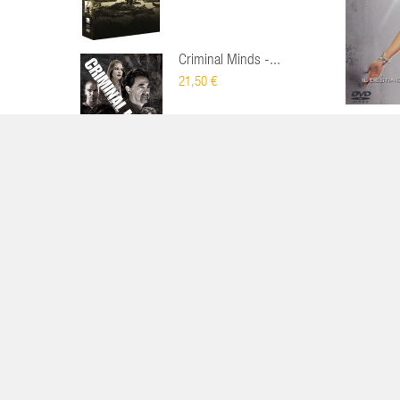
Criminal Minds -...
21,50 €
Battlesta
LISTA DEI DESIDERI
Nessun prodotto
Le mie liste di desideri