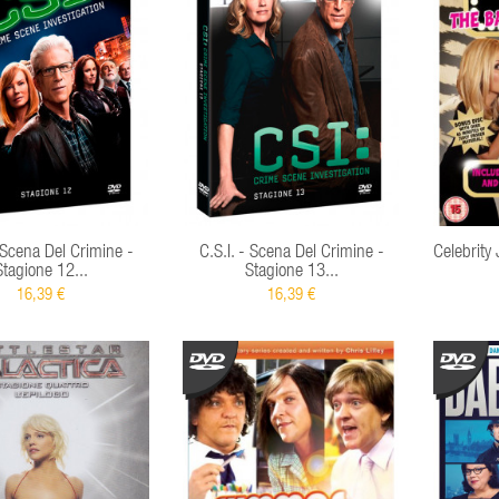
- Scena Del Crimine -
C.S.I. - Scena Del Crimine -
Celebrity
Stagione 12...
Stagione 13...
16,39 €
16,39 €