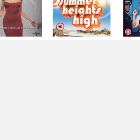
r Galactica - Stagione
Summer Heights High (2 Dvd)
Babylo
04 (6 Dvd)
[Edizione:...
7,99 €
7,37 €