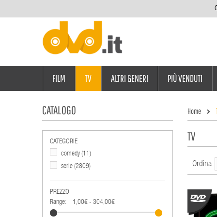
C
FILM
TV
ALTRI GENERI
PIÙ VENDUTI
CATALOGO
Home
TV
CATEGORIE
comedy
(11)
Ordina
serie
(2809)
PREZZO
Range:
1,00€ - 304,00€