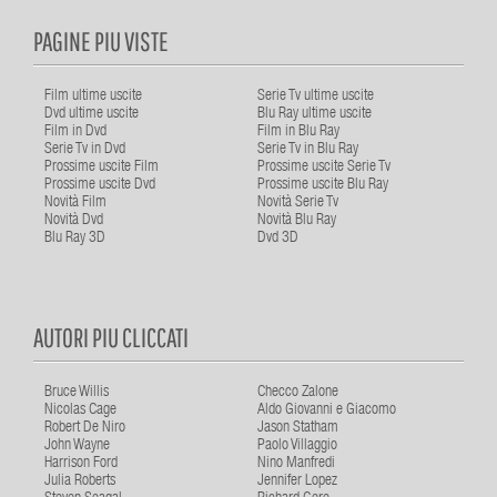
PAGINE PIU VISTE
Film ultime uscite
Serie Tv ultime uscite
Dvd ultime uscite
Blu Ray ultime uscite
Film in Dvd
Film in Blu Ray
Serie Tv in Dvd
Serie Tv in Blu Ray
Prossime uscite Film
Prossime uscite Serie Tv
Prossime uscite Dvd
Prossime uscite Blu Ray
Novità Film
Novità Serie Tv
Novità Dvd
Novità Blu Ray
Blu Ray 3D
Dvd 3D
AUTORI PIU CLICCATI
Bruce Willis
Checco Zalone
Nicolas Cage
Aldo Giovanni e Giacomo
Robert De Niro
Jason Statham
John Wayne
Paolo Villaggio
Harrison Ford
Nino Manfredi
Julia Roberts
Jennifer Lopez