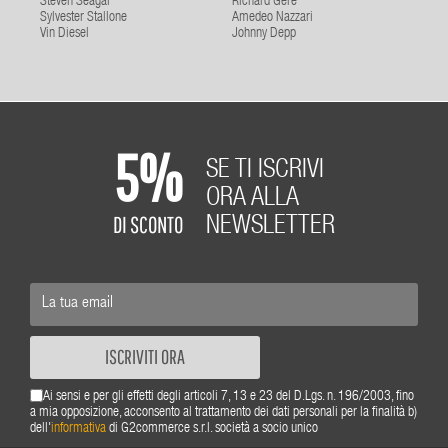
Steven Seagal
Richard Gere
Sylvester Stallone
Amedeo Nazzari
Vin Diesel
Johnny Depp
5%
SE TI ISCRIVI
ORA ALLA
DI SCONTO
NEWSLETTER
ISCRIVITI ORA
Ai sensi e per gli effetti degli articoli 7, 13 e 23 del D.Lgs. n. 196/2003, fino
a mia opposizione, acconsento al trattamento dei dati personali per la finalità b)
dell'
informativa
di G2commerce s.r.l. società a socio unico