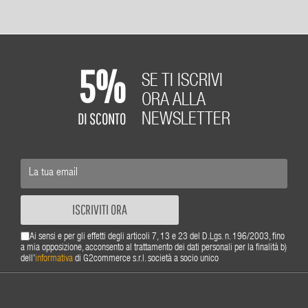
5%
SE TI ISCRIVI
ORA ALLA
DI SCONTO
NEWSLETTER
ISCRIVITI ORA
Ai sensi e per gli effetti degli articoli 7, 13 e 23 del D.Lgs. n. 196/2003, fino
a mia opposizione, acconsento al trattamento dei dati personali per la finalità b)
dell'
informativa
di G2commerce s.r.l. società a socio unico