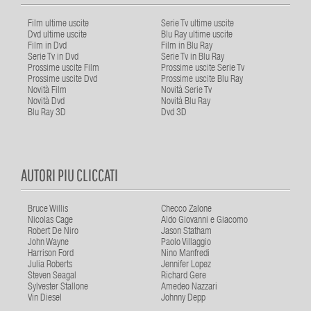
Film ultime uscite
Serie Tv ultime uscite
Dvd ultime uscite
Blu Ray ultime uscite
Film in Dvd
Film in Blu Ray
Serie Tv in Dvd
Serie Tv in Blu Ray
Prossime uscite Film
Prossime uscite Serie Tv
Prossime uscite Dvd
Prossime uscite Blu Ray
Novità Film
Novità Serie Tv
Novità Dvd
Novità Blu Ray
Blu Ray 3D
Dvd 3D
AUTORI PIU CLICCATI
Bruce Willis
Checco Zalone
Nicolas Cage
Aldo Giovanni e Giacomo
Robert De Niro
Jason Statham
John Wayne
Paolo Villaggio
Harrison Ford
Nino Manfredi
Julia Roberts
Jennifer Lopez
Steven Seagal
Richard Gere
Sylvester Stallone
Amedeo Nazzari
Vin Diesel
Johnny Depp