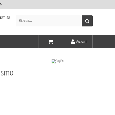
no
ratuita
Account
Voce -
Elementi -
nismo