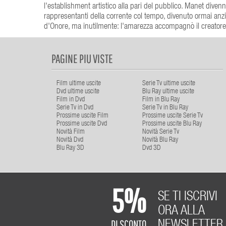
l'establishment artistico alla pari del pubblico. Manet dive
rappresentanti della corrente col tempo, divenuto ormai anzi
d'Onore, ma inutilmente: l'amarezza accompagnò il creatore d
PAGINE PIU VISTE
Film ultime uscite
Serie Tv ultime uscite
Dvd ultime uscite
Blu Ray ultime uscite
Film in Dvd
Film in Blu Ray
Serie Tv in Dvd
Serie Tv in Blu Ray
Prossime uscite Film
Prossime uscite Serie Tv
Prossime uscite Dvd
Prossime uscite Blu Ray
Novità Film
Novità Serie Tv
Novità Dvd
Novità Blu Ray
Blu Ray 3D
Dvd 3D
5%
SE TI ISCRIVI
ORA ALLA
DI SCONTO
NEWSLETTER