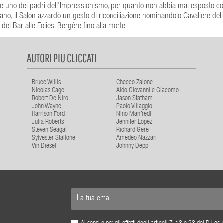
nne uno dei padri dell'Impressionismo, per quanto non abbia mai esposto con 
ano, il Salon azzardò un gesto di riconciliazione nominandolo Cavaliere del
el Bar alle Folies-Bergère fino alla morte
AUTORI PIU CLICCATI
Bruce Willis
Checco Zalone
Nicolas Cage
Aldo Giovanni e Giacomo
Robert De Niro
Jason Statham
John Wayne
Paolo Villaggio
Harrison Ford
Nino Manfredi
Julia Roberts
Jennifer Lopez
Steven Seagal
Richard Gere
Sylvester Stallone
Amedeo Nazzari
Vin Diesel
Johnny Depp