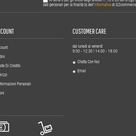
Ai sensi e per gli effetti degli articoli 7, 13 e 23 del D.L
dati personali per la finalità b) dell'
informativa
di G2commerce s.
ACCOUNT
CUSTOMER CARE
dal lunedì al venerdì
count
9.00 - 12.30 | 14.00 - 18.00
dini
Chatta Con Noi
ote Di Credito
Email
irizzi
nformazioni Personali
oni