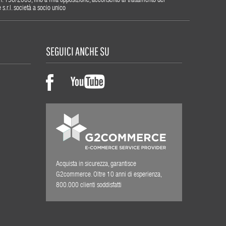
gs. n. 196/2003, fino a mia opposizione, acconsento al trattamento dei
r.l. società a socio unico
SEGUICI ANCHE SU
Acquista in sicurezza, garantisce
G2commerce. Oltre 10 anni di esperienza,
800.000 clienti soddisfatti