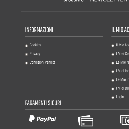
INFORMAZIONI
IL MIO 
Cookies
Il Mio Ac
Privacy
I Miei Or
Condizioni Vendita
Le Mie N
I Miei Ind
Le Mie I
I Miei Bu
Login
PAGAMENTI SICURI