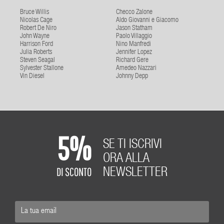
Bruce Willis
Checco Zalone
Nicolas Cage
Aldo Giovanni e Giacomo
Robert De Niro
Jason Statham
John Wayne
Paolo Villaggio
Harrison Ford
Nino Manfredi
Julia Roberts
Jennifer Lopez
Steven Seagal
Richard Gere
Sylvester Stallone
Amedeo Nazzari
Vin Diesel
Johnny Depp
5%
SE TI ISCRIVI
ORA ALLA
DI SCONTO
NEWSLETTER