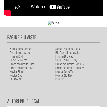
PAGINE PIU VISTE
Film ultime uscite
Serie Tv ultime uscite
Dvd ultime uscite
Blu Ray ultime uscite
Film in Dvd
Film in Blu Ray
Serie Tv in Dvd
Serie Tv in Blu Ray
Prossime uscite Film
Prossime uscite Serie Tv
Prossime uscite Dvd
Prossime uscite Blu Ray
Novità Film
Novità Serie Tv
Novità Dvd
Novità Blu Ray
Blu Ray 3D
Dvd 3D
AUTORI PIU CLICCATI