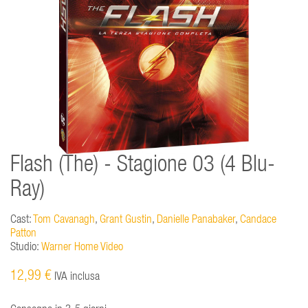
Flash (The) - Stagione 03 (4 Blu-
Ray)
Cast:
Tom Cavanagh
,
Grant Gustin
,
Danielle Panabaker
,
Candace
Patton
Studio:
Warner Home Video
12,99 €
IVA inclusa