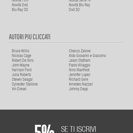
Novità Film
Novità Serie Tv
Novità Dvd
Novità Blu Ray
Blu Ray 3D
Dvd 3D
AUTORI PIU CLICCATI
Bruce Willis
Checco Zalone
Nicolas Cage
Aldo Giovanni e Giacomo
Robert De Niro
Jason Statham
John Wayne
Paolo Villaggio
Harrison Ford
Nino Manfredi
Julia Roberts
Jennifer Lopez
Steven Seagal
Richard Gere
Sylvester Stallone
Amedeo Nazzari
Vin Diesel
Johnny Depp
5%
SE TI ISCRIVI