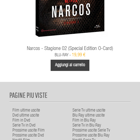
Narcos - Stagione 02 (Special Edition O-Card)
19,99 €
BLU-RAY -
Aggiungi al carrello
PAGINE PIU VISTE
Film ultime uscite
Serie Tv ultime uscite
Dvd ultime uscite
Blu Ray ultime uscite
Film in Dvd
Film in Blu Ray
Serie Tv in Dvd
Serie Tv in Blu Ray
Prossime uscite Film
Prossime uscite Serie Tv
Prossime uscite Dvd
Prossime uscite Blu Ray