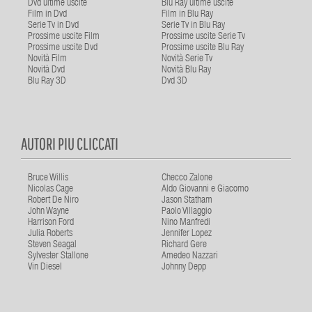
Dvd ultime uscite
Blu Ray ultime uscite
Film in Dvd
Film in Blu Ray
Serie Tv in Dvd
Serie Tv in Blu Ray
Prossime uscite Film
Prossime uscite Serie Tv
Prossime uscite Dvd
Prossime uscite Blu Ray
Novità Film
Novità Serie Tv
Novità Dvd
Novità Blu Ray
Blu Ray 3D
Dvd 3D
AUTORI PIU CLICCATI
Bruce Willis
Checco Zalone
Nicolas Cage
Aldo Giovanni e Giacomo
Robert De Niro
Jason Statham
John Wayne
Paolo Villaggio
Harrison Ford
Nino Manfredi
Julia Roberts
Jennifer Lopez
Steven Seagal
Richard Gere
Sylvester Stallone
Amedeo Nazzari
Vin Diesel
Johnny Depp