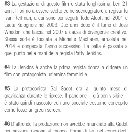
#3
La gestazione di questo film è stata lunghissima, ben 21
anni. Il primo a essere scelto come sceneggiatore e regista fu
Ivan Reitman, a cui sono poi seguiti Todd Alcott nel 2001 e
Laeta Kalogridis nel 2003. Due anni dopo è il turno di Joss
Whedon, che lascia nel 2007 a causa di divergenze creative.
Stessa sorte è toccata a Michelle MacLaren, arruolata nel
2014 e congedata l'anno successivo. La palla è passata a
quel punto nelle mani della regista Patty Jenkins.
#4
La Jenkins è anche la prima regista donna a dirigere un
film con protagonista un'eroina femminile.
#5
La protagonista Gal Gadot era al quinto mese di
gravidanza durante le riprese. Il pancione – già ben visibile –
è stato quindi nascosto con uno speciale costume concepito
come fosse un green screen.
#6
D'altronde la produzione non avrebbe rinunciato alla Gadot
per nessuna ragione al mondo. Prima di lei, nel corso degli