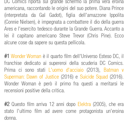
DC Comics riporta sul grande schermo la prima vera eroina
americana, raccontando le origini del suo potere. Diana Prince
(interpretata da Gal Gadot), figlia dell'amazzone Ippolita
(Connie Nielsen), è impegnata a combattere il dio della guerra
Ares e l'esercito tedesco durante la Grande Guerra. Accanto a
lei il capitano americano Steve Trevor (Chris Pine). Ecco
alcune cose da sapere su questa pellicola.
#1
Wonder Woman
è il quarto film dell'Universo Esteso DC, il
franchise dedicato ai supereroi della scuderia DC Comics.
Prima ci sono stati
L'uomo d'acciaio
(2013),
Batman v
Superman: Dawn of Justice
(2016) e
Suicide Squad
(2016).
Wonder Woman
è però il primo fra questi a meritarsi le
recensioni positive della critica.
#2
Questo film arriva 12 anni dopo
Elektra
(2005), che era
stato l'ultimo film ad avere come protagonista un'eroina
donna.