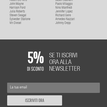
Robert De Niro
Jason Statham
John Wayne
Paolo Villaggio
Harrison Ford
Nino Manfredi
Julia Roberts
Jennifer Lopez
Steven Seagal
Richard Gere
Sylvester Stallone
Amedeo Nazzari
Vin Diesel
Johnny Depp
5%
SE TI ISCRIVI
ORA ALLA
DI SCONTO
NEWSLETTER
ISCRIVITI ORA