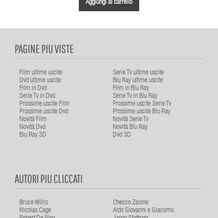
Aggiungi al carrello
PAGINE PIU VISTE
Film ultime uscite
Serie Tv ultime uscite
Dvd ultime uscite
Blu Ray ultime uscite
Film in Dvd
Film in Blu Ray
Serie Tv in Dvd
Serie Tv in Blu Ray
Prossime uscite Film
Prossime uscite Serie Tv
Prossime uscite Dvd
Prossime uscite Blu Ray
Novità Film
Novità Serie Tv
Novità Dvd
Novità Blu Ray
Blu Ray 3D
Dvd 3D
AUTORI PIU CLICCATI
Bruce Willis
Checco Zalone
Nicolas Cage
Aldo Giovanni e Giacomo