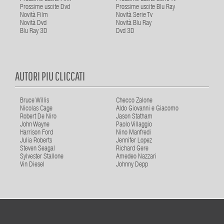
Prossime uscite Dvd
Prossime uscite Blu Ray
Novità Film
Novità Serie Tv
Novità Dvd
Novità Blu Ray
Blu Ray 3D
Dvd 3D
AUTORI PIU CLICCATI
Bruce Willis
Checco Zalone
Nicolas Cage
Aldo Giovanni e Giacomo
Robert De Niro
Jason Statham
John Wayne
Paolo Villaggio
Harrison Ford
Nino Manfredi
Julia Roberts
Jennifer Lopez
Steven Seagal
Richard Gere
Sylvester Stallone
Amedeo Nazzari
Vin Diesel
Johnny Depp