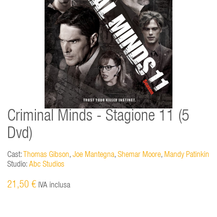
Criminal Minds - Stagione 11 (5
Dvd)
Cast:
Thomas Gibson
,
Joe Mantegna
,
Shemar Moore
,
Mandy Patinkin
Studio:
Abc Studios
21,50 €
IVA inclusa