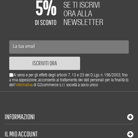
5%
SE TI ISCRIVI
ORA ALLA
DI SCONTO
NEWSLETTER
ISCRIVITI ORA
Ai sensi e per gli effetti degli articoli 7, 13 e 23 del D.Lgs. n. 196/2003, fino
a mia opposizione, acconsento al trattamento dei dati personali per la finalità b)
dell'
informativa
di G2commerce s.r.l. società a socio unico
INFORMAZIONI
IL MIO ACCOUNT