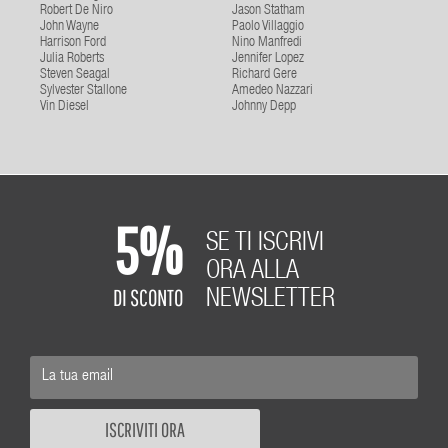
Robert De Niro
Jason Statham
John Wayne
Paolo Villaggio
Harrison Ford
Nino Manfredi
Julia Roberts
Jennifer Lopez
Steven Seagal
Richard Gere
Sylvester Stallone
Amedeo Nazzari
Vin Diesel
Johnny Depp
5%
SE TI ISCRIVI
ORA ALLA
DI SCONTO
NEWSLETTER
ISCRIVITI ORA