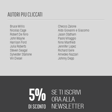
AUTORI PIU CLICCATI
Bruce Willis
Checco Zalone
Nicolas Cage
Aldo Giovanni e Giacomo
Robert De Niro
Jason Statham
John Wayne
Paolo Villaggio
Harrison Ford
Nino Manfredi
Julia Roberts
Jennifer Lopez
Steven Seagal
Richard Gere
Sylvester Stallone
Amedeo Nazzari
Vin Diesel
Johnny Depp
5%
SE TI ISCRIVI
ORA ALLA
DI SCONTO
NEWSLETTER