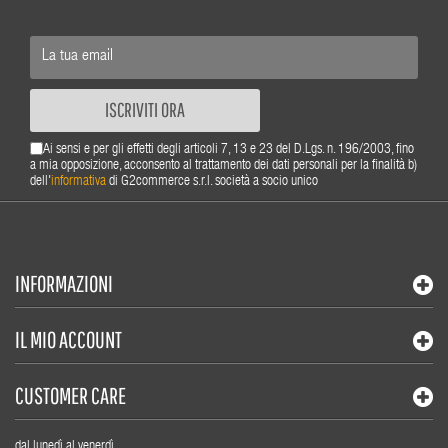
ISCRIVITI ORA
Ai sensi e per gli effetti degli articoli 7, 13 e 23 del D.Lgs. n. 196/2003, fino
a mia opposizione, acconsento al trattamento dei dati personali per la finalità b)
dell'
informativa
di G2commerce s.r.l. società a socio unico
INFORMAZIONI
IL MIO ACCOUNT
CUSTOMER CARE
dal lunedì al venerdì