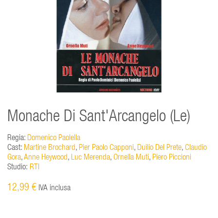
Monache Di Sant'Arcangelo (Le)
Regia:
Domenico Paolella
Cast:
Martine Brochard
,
Pier Paolo Capponi
,
Duilio Del Prete
,
Claudio
Gora
,
Anne Heywood
,
Luc Merenda
,
Ornella Muti
,
Piero Piccioni
Studio:
RTI
12,99 €
IVA inclusa