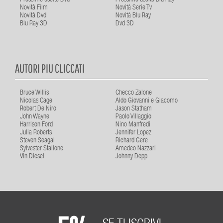
Novità Film
Novità Serie Tv
Novità Dvd
Novità Blu Ray
Blu Ray 3D
Dvd 3D
AUTORI PIU CLICCATI
Bruce Willis
Checco Zalone
Nicolas Cage
Aldo Giovanni e Giacomo
Robert De Niro
Jason Statham
John Wayne
Paolo Villaggio
Harrison Ford
Nino Manfredi
Julia Roberts
Jennifer Lopez
Steven Seagal
Richard Gere
Sylvester Stallone
Amedeo Nazzari
Vin Diesel
Johnny Depp