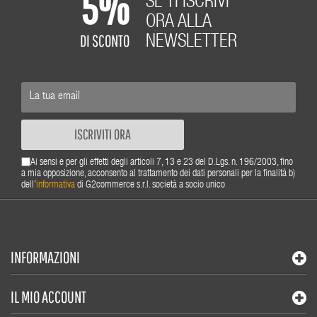
5%
SE TI ISCRIVI
ORA ALLA
DI SCONTO
NEWSLETTER
ISCRIVITI ORA
Ai sensi e per gli effetti degli articoli 7, 13 e 23 del D.Lgs. n. 196/2003, fino
a mia opposizione, acconsento al trattamento dei dati personali per la finalità b)
dell'
informativa
di G2commerce s.r.l. società a socio unico
INFORMAZIONI
IL MIO ACCOUNT