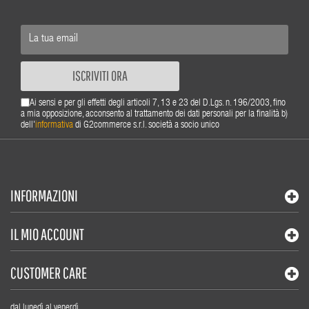
ISCRIVITI ORA
Ai sensi e per gli effetti degli articoli 7, 13 e 23 del D.Lgs. n. 196/2003, fino
a mia opposizione, acconsento al trattamento dei dati personali per la finalità b)
dell'
informativa
di G2commerce s.r.l. società a socio unico
INFORMAZIONI
IL MIO ACCOUNT
CUSTOMER CARE
dal lunedì al venerdì