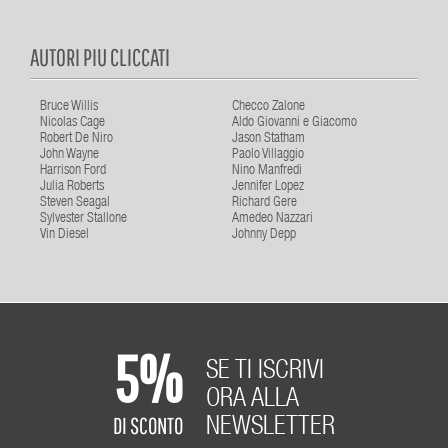
AUTORI PIU CLICCATI
Bruce Willis
Checco Zalone
Nicolas Cage
Aldo Giovanni e Giacomo
Robert De Niro
Jason Statham
John Wayne
Paolo Villaggio
Harrison Ford
Nino Manfredi
Julia Roberts
Jennifer Lopez
Steven Seagal
Richard Gere
Sylvester Stallone
Amedeo Nazzari
Vin Diesel
Johnny Depp
5%
SE TI ISCRIVI
ORA ALLA
DI SCONTO
NEWSLETTER