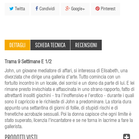
Twitta
Condividi
Google+
Pinterest
DETTAGLI
SCHEDA TECNICA
RECENSIONI
Trama 9 Settimane E 1/2
John, un giovane mediatore di affari, si interessa di Elisabeth, una
divorziata che dirige una galleria d'arte. Tutto comincia con un
fortuito incontro in un locale, dei sorrisi e un dono da parte di lui. E lei
rimane presto invischiata e affascinata in uno strano rapporto, fatto di
altrettanti insoliti giochini - tra l'inoffensivo e l'erotico - durante i quali
sono il capriccio e le richieste di John a predominare. La storia dura
appunto una settantina di giorni di follie, di stupidi rischi e di
frenetiche acrobazie sessuali. Poi la donna capisce che ogni limite è
stato superato, licenzia l'incantatore e se ne torna in lacrime a fare la
gallerista.
PRODOTTI VISTI