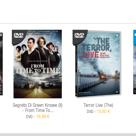
Segreto Di Green Knowe (Il)
Terror Live (The)
- From Time To...
10,65 €
DVD -
16,99 €
DVD -