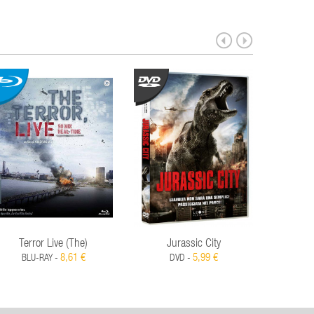
Terror Live (The)
Jurassic City
Pista D
8,61 €
5,99 €
BLU-RAY -
DVD -