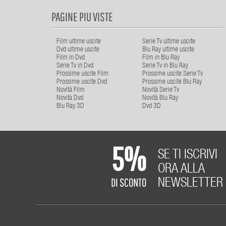
PAGINE PIU VISTE
Film ultime uscite
Serie Tv ultime uscite
Dvd ultime uscite
Blu Ray ultime uscite
Film in Dvd
Film in Blu Ray
Serie Tv in Dvd
Serie Tv in Blu Ray
Prossime uscite Film
Prossime uscite Serie Tv
Prossime uscite Dvd
Prossime uscite Blu Ray
Novità Film
Novità Serie Tv
Novità Dvd
Novità Blu Ray
Blu Ray 3D
Dvd 3D
5%
SE TI ISCRIVI
ORA ALLA
DI SCONTO
NEWSLETTER