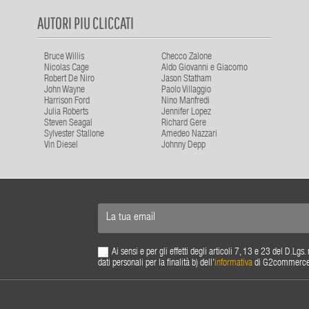
AUTORI PIU CLICCATI
Bruce Willis
Checco Zalone
Nicolas Cage
Aldo Giovanni e Giacomo
Robert De Niro
Jason Statham
John Wayne
Paolo Villaggio
Harrison Ford
Nino Manfredi
Julia Roberts
Jennifer Lopez
Steven Seagal
Richard Gere
Sylvester Stallone
Amedeo Nazzari
Vin Diesel
Johnny Depp
Ai sensi e per gli effetti degli articoli 7, 13 e 23 del D.L
dati personali per la finalità b) dell'
informativa
di G2commerce s.