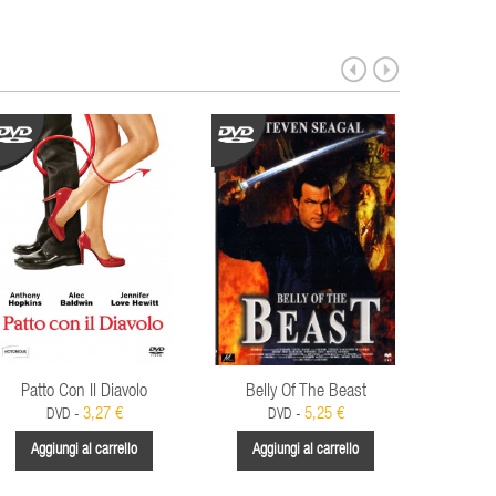
Patto Con Il Diavolo
Belly Of The Beast
Wake Of
3,27 €
5,25 €
DVD -
DVD -
Aggiungi al carrello
Aggiungi al carrello
Aggi