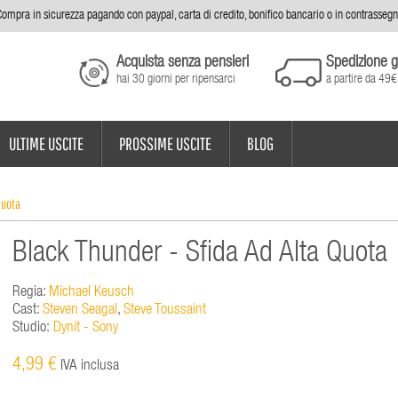
ompra in sicurezza pagando con paypal, carta di credito, bonifico bancario o in contrasseg
Acquista senza pensieri
Spedizione g
hai 30 giorni per ripensarci
a partire da 49€
ULTIME USCITE
PROSSIME USCITE
BLOG
Quota
Black Thunder - Sfida Ad Alta Quota
Regia:
Michael Keusch
Cast:
Steven Seagal
,
Steve Toussaint
Studio:
Dynit - Sony
4,99 €
IVA inclusa