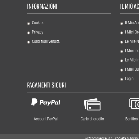
INFORMAZIONI
IL MIO 
Cookies
Il Mio Ac
Privacy
I Miei Or
Condizioni Vendita
Le Mie N
I Miei Ind
Le Mie I
I Miei Bu
Login
PAGAMENTI SICURI
Account PayPal
Carte di credito
Bonifico