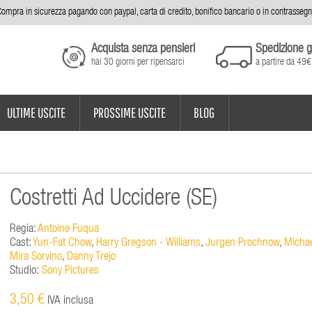
ompra in sicurezza pagando con paypal, carta di credito, bonifico bancario o in contrasseg
Acquista senza pensieri
Spedizione g
hai 30 giorni per ripensarci
a partire da 49€
ULTIME USCITE
PROSSIME USCITE
BLOG
Costretti Ad Uccidere (SE)
Regia:
Antoine Fuqua
Cast:
Yun-Fat Chow
,
Harry Gregson - Williams
,
Jurgen Prochnow
,
Michae
Mira Sorvino
,
Danny Trejo
Studio:
Sony Pictures
3,50 €
IVA inclusa