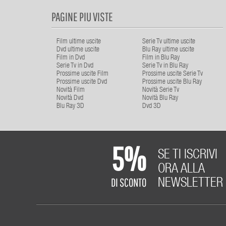
PAGINE PIU VISTE
Film ultime uscite
Serie Tv ultime uscite
Dvd ultime uscite
Blu Ray ultime uscite
Film in Dvd
Film in Blu Ray
Serie Tv in Dvd
Serie Tv in Blu Ray
Prossime uscite Film
Prossime uscite Serie Tv
Prossime uscite Dvd
Prossime uscite Blu Ray
Novità Film
Novità Serie Tv
Novità Dvd
Novità Blu Ray
Blu Ray 3D
Dvd 3D
5%
SE TI ISCRIVI
ORA ALLA
DI SCONTO
NEWSLETTER