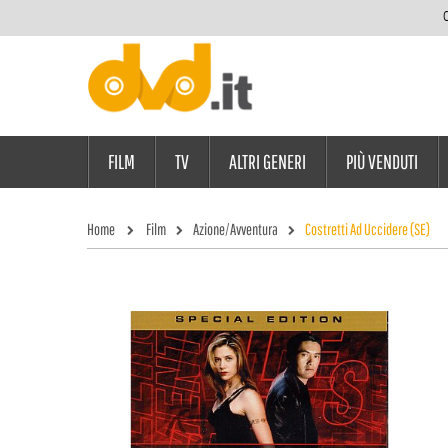
C
FILM
TV
ALTRI GENERI
PIÙ VENDUTI
Home
Film
Azione/Avventura
Costretti Ad Uccidere (SE)