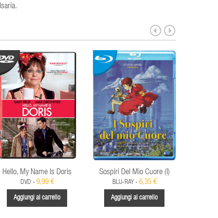
lsaria.
Hello, My Name Is Doris
Sospiri Del Mio Cuore (I)
Dead Man
De
9,99 €
6,35 €
DVD -
BLU-RAY -
BLU
Aggiungi al carrello
Aggiungi al carrello
Aggi