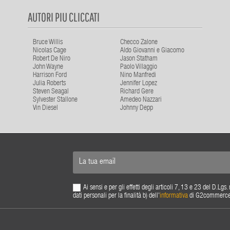
AUTORI PIU CLICCATI
Bruce Willis
Checco Zalone
Nicolas Cage
Aldo Giovanni e Giacomo
Robert De Niro
Jason Statham
John Wayne
Paolo Villaggio
Harrison Ford
Nino Manfredi
Julia Roberts
Jennifer Lopez
Steven Seagal
Richard Gere
Sylvester Stallone
Amedeo Nazzari
Vin Diesel
Johnny Depp
Ai sensi e per gli effetti degli articoli 7, 13 e 23 del D.L
dati personali per la finalità b) dell'
informativa
di G2commerce s.