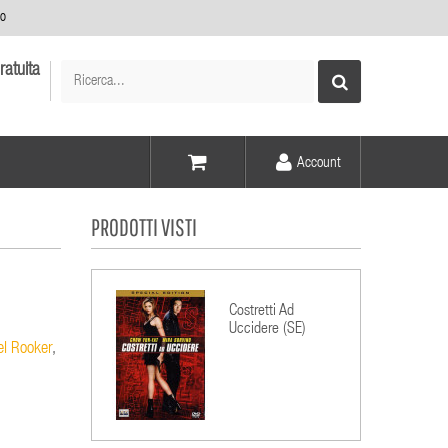
no
ratuita
Account
Voce -
PRODOTTI VISTI
Elementi -
Costretti Ad
Uccidere (SE)
l Rooker
,