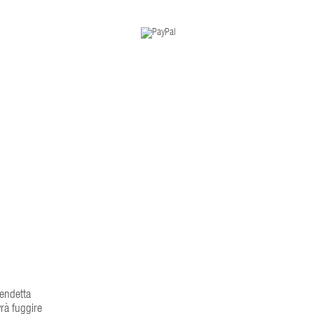
vendetta
vrà fuggire