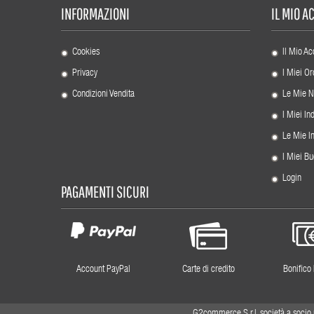
INFORMAZIONI
IL MIO 
Cookies
Il Mio Ac
Privacy
I Miei Or
Condizioni Vendita
Le Mie N
I Miei Ind
Le Mie I
I Miei Bu
Login
PAGAMENTI SICURI
Account PayPal
Carte di credito
Bonifico