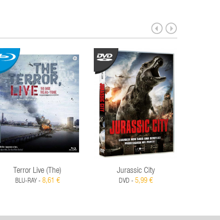
Terror Live (The)
Jurassic City
Pista D
8,61 €
5,99 €
BLU-RAY -
DVD -