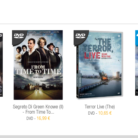
Segreto Di Green Knowe (Il)
Terror Live (The)
- From Time To...
10,65 €
DVD -
16,99 €
DVD -