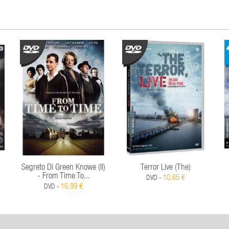
Segreto Di Green Knowe (Il)
Terror Live (The)
- From Time To...
10,65 €
DVD -
16,99 €
DVD -