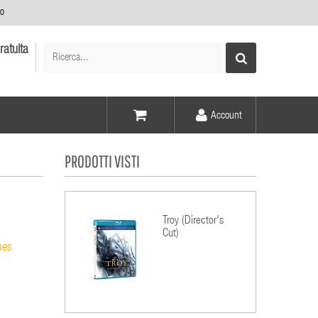
no
ratuita
Account
Voce -
PRODOTTI VISTI
Elementi -
Troy (Director's
Cut)
mes