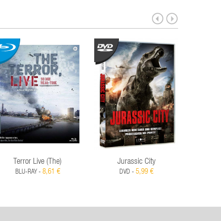
Terror Live (The)
Jurassic City
Pista D
8,61 €
5,99 €
BLU-RAY -
DVD -