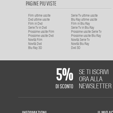
PAGINE PIU VISTE
Film ultime uscite
Serie Tv ultime uscite
Dvd ultime uscite
Blu Ray ultime uscite
Film in Dvd
Film in Blu Ray
Serie Tv in Dvd
Serie Tv in Blu Ray
Prossime uscite Film
Prossime uscite Serie Tv
Prossime uscite Dvd
Prossime uscite Blu Ray
Novità Film
Novità Serie Tv
Novità Dvd
Novità Blu Ray
Blu Ray 3D
Dvd 3D
5%
SE TI ISCRIVI
ORA ALLA
DI SCONTO
NEWSLETTER
INFORMAZIONI
IL MIO 