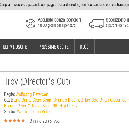
ompra in sicurezza pagando con paypal, carta di credito, bonifico bancario o in contrasseg
Acquista senza pensieri
Spedizione g
hai 30 giorni per ripensarci
a partire da 49€
ULTIME USCITE
PROSSIME USCITE
BLOG
Troy (Director's Cut)
Regia:
Wolfgang Petersen
Cast:
Eric Bana
,
Sean Bean
,
Orlando Bloom
,
Brian Cox
,
Brian Glover
,
Ja
Horner
,
Peter O'Toole
,
Brad Pitt
,
Nigel Terry
Studio:
Warner Home Video
Basato su (
5
) voti