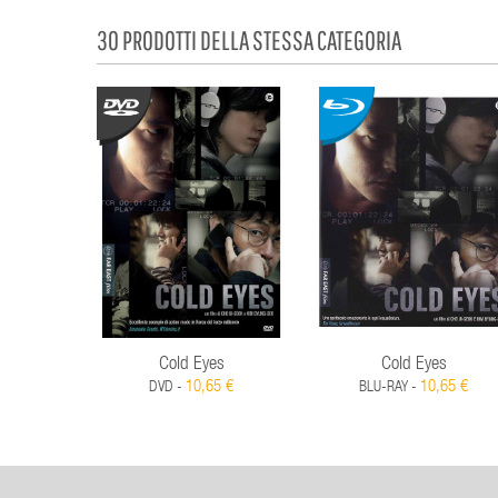
30 PRODOTTI DELLA STESSA CATEGORIA
Cold Eyes
Cold Eyes
10,65 €
10,65 €
DVD -
BLU-RAY -