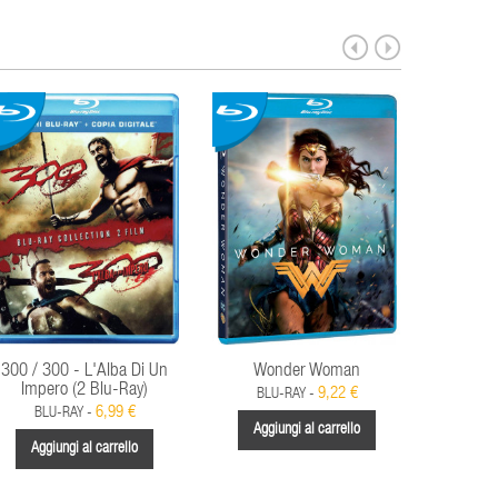
300 / 300 - L'Alba Di Un
Wonder Woman
Hellrai
Impero (2 Blu-Ray)
9,22 €
BLU-RAY -
6,99 €
BLU-RAY -
Aggiungi al carrello
Aggiungi al carrello
Aggi