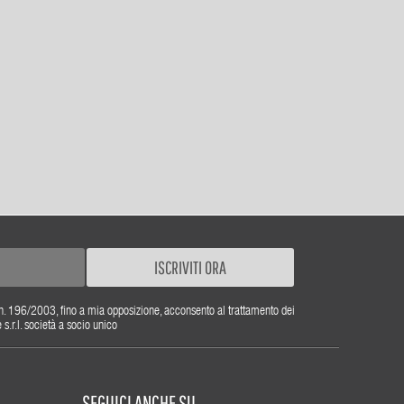
ISCRIVITI ORA
gs. n. 196/2003, fino a mia opposizione, acconsento al trattamento dei
r.l. società a socio unico
SEGUICI ANCHE SU