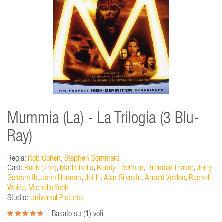
Mummia (La) - La Trilogia (3 Blu-
Ray)
Regia:
Rob Cohen
,
Stephen Sommers
Cast:
Rock (The)
,
Maria Bello
,
Randy Edelman
,
Brendan Fraser
,
Jerry
Goldsmith
,
John Hannah
,
Jet Li
,
Alan Silvestri
,
Arnold Vosloo
,
Rachel
Weisz
,
Michelle Yeoh
Studio:
Universal Pictures
Basato su (
1
) voti