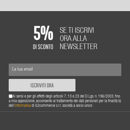
5%
SE TI ISCRIVI
ORA ALLA
DI SCONTO
NEWSLETTER
ISCRIVITI ORA
Ai sensi e per gli effetti degli articoli 7, 13 e 23 del D.Lgs. n. 196/2003, fino
a mia opposizione, acconsento al trattamento dei dati personali per la finalità b)
dell'
informativa
di G2commerce s.r.l. società a socio unico