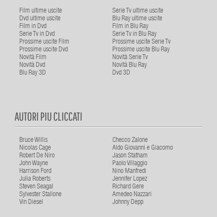
Film ultime uscite
Serie Tv ultime uscite
Dvd ultime uscite
Blu Ray ultime uscite
Film in Dvd
Film in Blu Ray
Serie Tv in Dvd
Serie Tv in Blu Ray
Prossime uscite Film
Prossime uscite Serie Tv
Prossime uscite Dvd
Prossime uscite Blu Ray
Novità Film
Novità Serie Tv
Novità Dvd
Novità Blu Ray
Blu Ray 3D
Dvd 3D
AUTORI PIU CLICCATI
Bruce Willis
Checco Zalone
Nicolas Cage
Aldo Giovanni e Giacomo
Robert De Niro
Jason Statham
John Wayne
Paolo Villaggio
Harrison Ford
Nino Manfredi
Julia Roberts
Jennifer Lopez
Steven Seagal
Richard Gere
Sylvester Stallone
Amedeo Nazzari
Vin Diesel
Johnny Depp