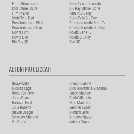
Film ultime uscite
Serie Tv ultime uscite
Dvd ultime uscite
Blu Ray ultime uscite
Film in Dvd
Film in Blu Ray
Serie Tv in Dvd
Serie Tv in Blu Ray
Prossime uscite Film
Prossime uscite Serie Tv
Prossime uscite Dvd
Prossime uscite Blu Ray
Novità Film
Novità Serie Tv
Novità Dvd
Novità Blu Ray
Blu Ray 3D
Dvd 3D
AUTORI PIU CLICCATI
Bruce Willis
Checco Zalone
Nicolas Cage
Aldo Giovanni e Giacomo
Robert De Niro
Jason Statham
John Wayne
Paolo Villaggio
Harrison Ford
Nino Manfredi
Julia Roberts
Jennifer Lopez
Steven Seagal
Richard Gere
Sylvester Stallone
Amedeo Nazzari
Vin Diesel
Johnny Depp