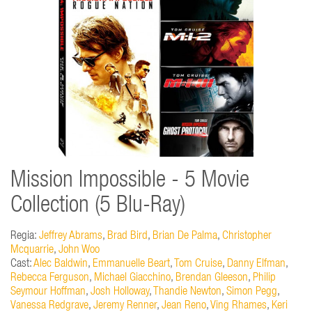
Mission Impossible - 5 Movie
Collection (5 Blu-Ray)
Regia:
Jeffrey Abrams
,
Brad Bird
,
Brian De Palma
,
Christopher
Mcquarrie
,
John Woo
Cast:
Alec Baldwin
,
Emmanuelle Beart
,
Tom Cruise
,
Danny Elfman
,
Rebecca Ferguson
,
Michael Giacchino
,
Brendan Gleeson
,
Philip
Seymour Hoffman
,
Josh Holloway
,
Thandie Newton
,
Simon Pegg
,
Vanessa Redgrave
,
Jeremy Renner
,
Jean Reno
,
Ving Rhames
,
Keri