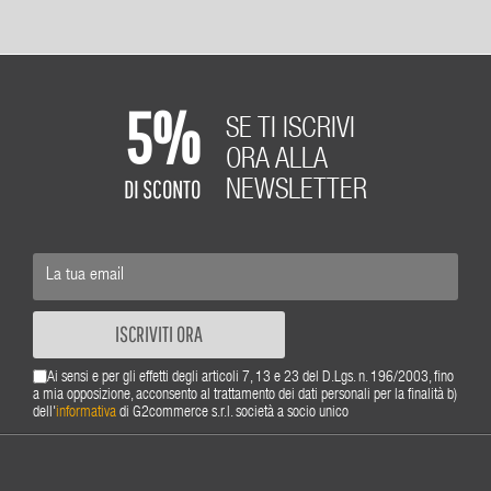
5%
SE TI ISCRIVI
ORA ALLA
DI SCONTO
NEWSLETTER
ISCRIVITI ORA
Ai sensi e per gli effetti degli articoli 7, 13 e 23 del D.Lgs. n. 196/2003, fino
a mia opposizione, acconsento al trattamento dei dati personali per la finalità b)
dell'
informativa
di G2commerce s.r.l. società a socio unico