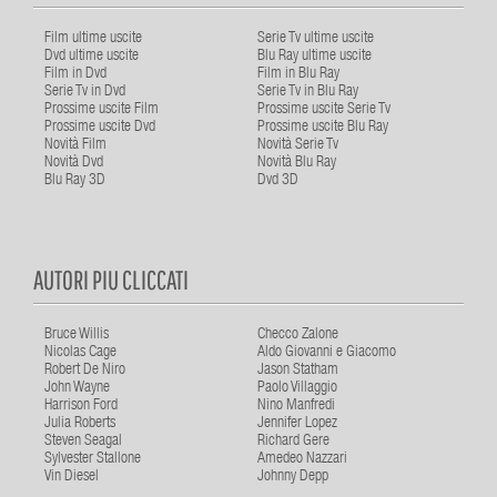
Film ultime uscite
Serie Tv ultime uscite
Dvd ultime uscite
Blu Ray ultime uscite
Film in Dvd
Film in Blu Ray
Serie Tv in Dvd
Serie Tv in Blu Ray
Prossime uscite Film
Prossime uscite Serie Tv
Prossime uscite Dvd
Prossime uscite Blu Ray
Novità Film
Novità Serie Tv
Novità Dvd
Novità Blu Ray
Blu Ray 3D
Dvd 3D
AUTORI PIU CLICCATI
Bruce Willis
Checco Zalone
Nicolas Cage
Aldo Giovanni e Giacomo
Robert De Niro
Jason Statham
John Wayne
Paolo Villaggio
Harrison Ford
Nino Manfredi
Julia Roberts
Jennifer Lopez
Steven Seagal
Richard Gere
Sylvester Stallone
Amedeo Nazzari
Vin Diesel
Johnny Depp