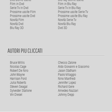
Dvd ultime uscite
Blu Ray ultime uscite
Film in Dvd
Film in Blu Ray
Serie Tv in Dvd
Serie Tv in Blu Ray
Prossime uscite Film
Prossime uscite Serie Tv
Prossime uscite Dvd
Prossime uscite Blu Ray
Novità Film
Novità Serie Tv
Novità Dvd
Novità Blu Ray
Blu Ray 3D
Dvd 3D
AUTORI PIU CLICCATI
Bruce Willis
Checco Zalone
Nicolas Cage
Aldo Giovanni e Giacomo
Robert De Niro
Jason Statham
John Wayne
Paolo Villaggio
Harrison Ford
Nino Manfredi
Julia Roberts
Jennifer Lopez
Steven Seagal
Richard Gere
Sylvester Stallone
Amedeo Nazzari
Vin Diesel
Johnny Depp