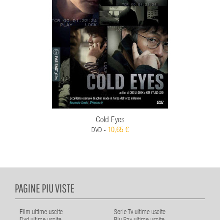
Cold Eyes
10,65 €
DVD -
PAGINE PIU VISTE
Film ultime uscite
Serie Tv ultime uscite