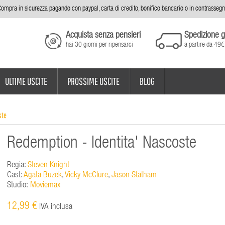
ompra in sicurezza pagando con paypal, carta di credito, bonifico bancario o in contrasseg
Acquista senza pensieri
Spedizione g
hai 30 giorni per ripensarci
a partire da 49€
ULTIME USCITE
PROSSIME USCITE
BLOG
ste
Redemption - Identita' Nascoste
Regia:
Steven Knight
Cast:
Agata Buzek
,
Vicky McClure
,
Jason Statham
Studio:
Moviemax
12,99 €
IVA inclusa