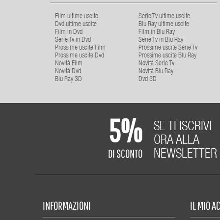
Film ultime uscite
Serie Tv ultime uscite
Dvd ultime uscite
Blu Ray ultime uscite
Film in Dvd
Film in Blu Ray
Serie Tv in Dvd
Serie Tv in Blu Ray
Prossime uscite Film
Prossime uscite Serie Tv
Prossime uscite Dvd
Prossime uscite Blu Ray
Novità Film
Novità Serie Tv
Novità Dvd
Novità Blu Ray
Blu Ray 3D
Dvd 3D
5%
SE TI ISCRIVI
ORA ALLA
DI SCONTO
NEWSLETTER
INFORMAZIONI
IL MIO 