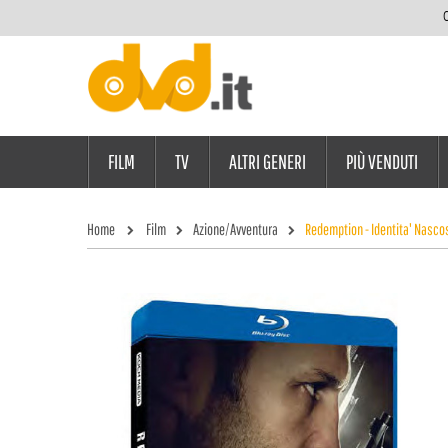
C
FILM
TV
ALTRI GENERI
PIÙ VENDUTI
Home
Film
Azione/Avventura
Redemption - Identita' Nasco