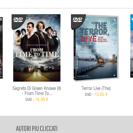
Segreto Di Green Knowe (Il)
Terror Live (The)
- From Time To...
10,65 €
DVD -
16,99 €
DVD -
AUTORI PIU CLICCATI