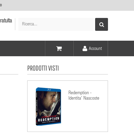
no
ratuita
Account
Voce -
PRODOTTI VISTI
Elementi -
Redemption -
Identita' Nascoste