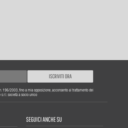
ISCRIVITI ORA
gs. n. 196/2003, fino a mia opposizione, acconsento al trattamento dei
r.l. società a socio unico
SEGUICI ANCHE SU