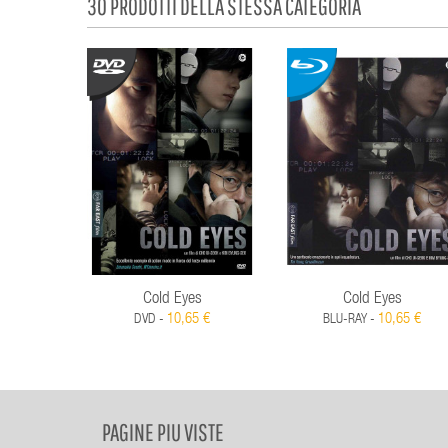
30 PRODOTTI DELLA STESSA CATEGORIA
Cold Eyes
Cold Eyes
10,65 €
10,65 €
DVD -
BLU-RAY -
PAGINE PIU VISTE