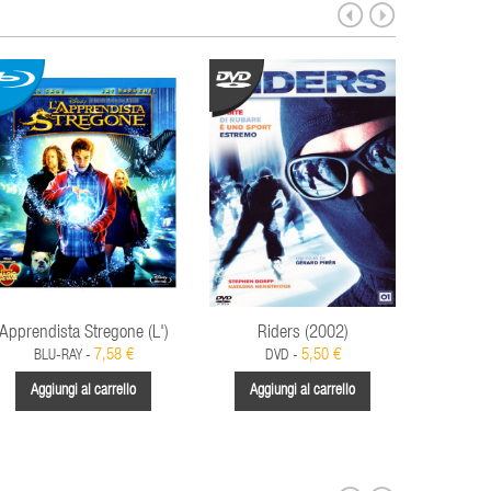
Apprendista Stregone (L')
Riders (2002)
7,58 €
5,50 €
BLU-RAY -
DVD -
D
Aggiungi al carrello
Aggiungi al carrello
Aggi