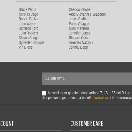
Bruce Willis
Checco Zalone
Nicolas Cage
Aldo Giovanni e Giacomo
Robert De Niro
Jason Statham
John Wayne
Paolo Villaggio
Harrison Ford
Nino Manfredi
Julia Roberts
Jennifer Lopez
Steven Seagal
Richard Gere
Sylvester Stallone
Amedeo Nazzari
Vin Diesel
Johnny Depp
Ai sensi e per gli effetti degli articoli 7, 13 e 23 del D.L
dati personali per la finalità b) dell'
informativa
di G2commerce s.
ACCOUNT
CUSTOMER CARE