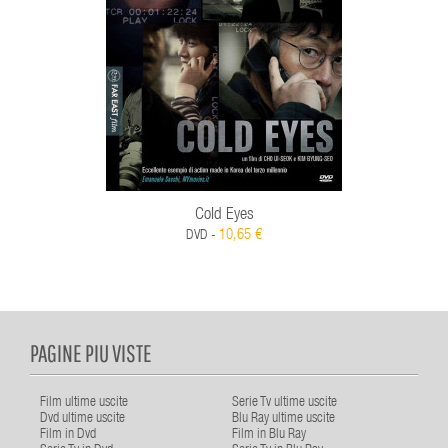
Cold Eyes
10,65 €
DVD -
PAGINE PIU VISTE
Film ultime uscite
Serie Tv ultime uscite
Dvd ultime uscite
Blu Ray ultime uscite
Film in Dvd
Film in Blu Ray