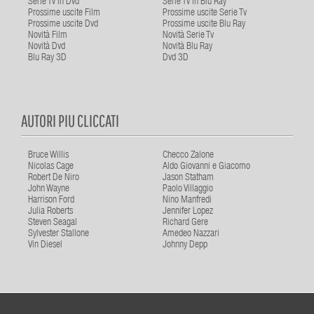
Serie Tv in Dvd
Serie Tv in Blu Ray
Prossime uscite Film
Prossime uscite Serie Tv
Prossime uscite Dvd
Prossime uscite Blu Ray
Novità Film
Novità Serie Tv
Novità Dvd
Novità Blu Ray
Blu Ray 3D
Dvd 3D
AUTORI PIU CLICCATI
Bruce Willis
Checco Zalone
Nicolas Cage
Aldo Giovanni e Giacomo
Robert De Niro
Jason Statham
John Wayne
Paolo Villaggio
Harrison Ford
Nino Manfredi
Julia Roberts
Jennifer Lopez
Steven Seagal
Richard Gere
Sylvester Stallone
Amedeo Nazzari
Vin Diesel
Johnny Depp