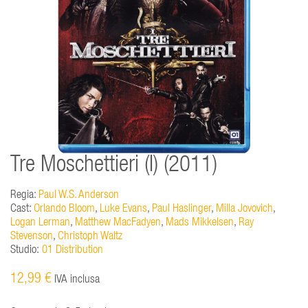
Tre Moschettieri (I) (2011)
Regia:
Paul W.S. Anderson
Cast:
Orlando Bloom
,
Luke Evans
,
Paul Haslinger
,
Milla Jovovich
,
Logan Lerman
,
Matthew MacFadyen
,
Mads Mikkelsen
,
Ray
Stevenson
,
Christoph Waltz
Studio:
01 Distribution
12,99 €
IVA inclusa