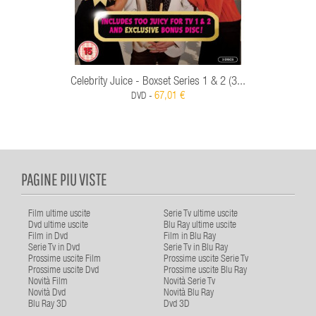
Celebrity Juice - Boxset Series 1 & 2 (3...
67,01 €
DVD -
PAGINE PIU VISTE
Film ultime uscite
Serie Tv ultime uscite
Dvd ultime uscite
Blu Ray ultime uscite
Film in Dvd
Film in Blu Ray
Serie Tv in Dvd
Serie Tv in Blu Ray
Prossime uscite Film
Prossime uscite Serie Tv
Prossime uscite Dvd
Prossime uscite Blu Ray
Novità Film
Novità Serie Tv
Novità Dvd
Novità Blu Ray
Blu Ray 3D
Dvd 3D