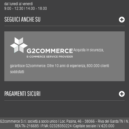
dal lunedì al venerdì
9.00 - 12.30 | 14.00 - 18.00
SEGUICI ANCHE SU
Acquista in sicurezza,
garantisce G2commerce. Oltre 10 anni di esperienza, 800.000 clienti
soddisfatti
PAGAMENTI SICURI
G2commerce S.r.l. società a socio unico | Loc. Pasina, 46 - 38066 - Riva del Garda TN | N.
REA TN-216685 | P.IVA: 02328350224 |Capitale sociale I.V. €20.000