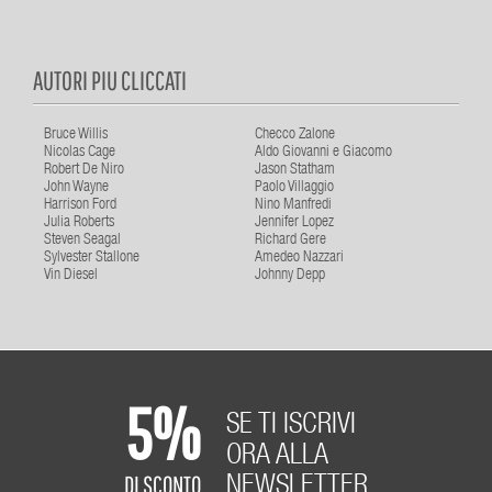
AUTORI PIU CLICCATI
Bruce Willis
Checco Zalone
Nicolas Cage
Aldo Giovanni e Giacomo
Robert De Niro
Jason Statham
John Wayne
Paolo Villaggio
Harrison Ford
Nino Manfredi
Julia Roberts
Jennifer Lopez
Steven Seagal
Richard Gere
Sylvester Stallone
Amedeo Nazzari
Vin Diesel
Johnny Depp
5%
SE TI ISCRIVI
ORA ALLA
DI SCONTO
NEWSLETTER