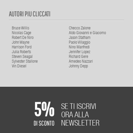
AUTORI PIU CLICCATI
Bruce Willis
Checco Zalone
Nicolas Cage
Aldo Giovanni e Giacomo
Robert De Niro
Jason Statham
John Wayne
Paolo Villaggio
Harrison Ford
Nino Manfredi
Julia Roberts
Jennifer Lopez
Steven Seagal
Richard Gere
Sylvester Stallone
Amedeo Nazzari
Vin Diesel
Johnny Depp
5%
SE TI ISCRIVI
ORA ALLA
DI SCONTO
NEWSLETTER