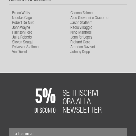
Bruce Willis
Checco Zalone
Nicolas Cage
Aldo Giovanni e Giacomo
Robert De Niro
Jason Statham
John Wayne
Paolo Villaggio
Harrison Ford
Nino Manfredi
Julia Roberts
Jennifer Lopez
Steven Seagal
Richard Gere
Sylvester Stallone
Amedeo Nazzari
Vin Diesel
Johnny Depp
5%
SE TI ISCRIVI
ORA ALLA
DI SCONTO
NEWSLETTER