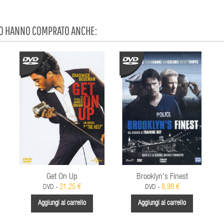
TO HANNO COMPRATO ANCHE:
Get On Up
Brooklyn's Finest
21,25 €
8,99 €
DVD -
DVD -
Aggiungi al carrello
Aggiungi al carrello