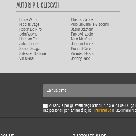
AUTORI PIU CLICCATI
Bruce Willis
Checco Zalone
Nicolas Cage
Aldo Giovanni e Giacomo
Robert De Niro
Jason Statham
John Wayne
Paolo Villaggio
Harrison Ford
Nino Manfredi
Julia Roberts
Jennifer Lopez
Steven Seagal
Richard Gere
Sylvester Stallone
Amedeo Nazzari
Vin Diesel
Johnny Depp
Ai sensi e per gli effetti degli articoli 7, 13 e 23 del D.L
dati personali per la finalità b) dell'
informativa
di G2commerce s.