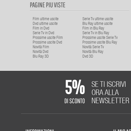
PAGINE PIU VISTE
Film ultime uscite
Serie Tv ultime uscite
Dvd ultime uscite
Blu Ray ultime uscite
Film in Dvd
Film in Blu Ray
Serie Tv in Dvd
Serie Tv in Blu Ray
Prossime uscite Film
Prossime uscite Serie Tv
Prossime uscite Dvd
Prossime uscite Blu Ray
Novità Film
Novità Serie Tv
Novità Dvd
Novità Blu Ray
Blu Ray 3D
Dvd 3D
5%
SE TI ISCRIVI
ORA ALLA
DI SCONTO
NEWSLETTER