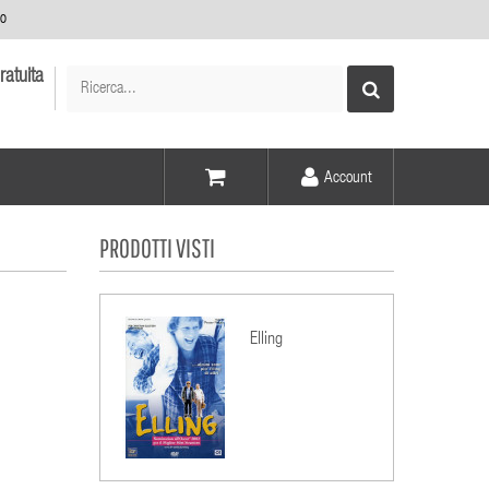
no
ratuita
Account
Voce -
PRODOTTI VISTI
Elementi -
Elling