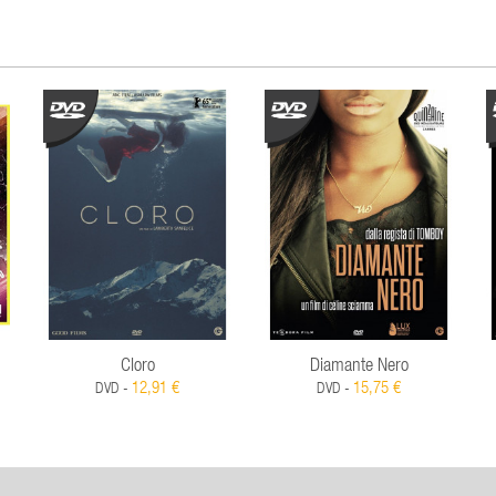
Cloro
Diamante Nero
12,91 €
15,75 €
DVD -
DVD -