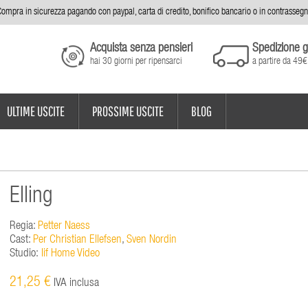
ompra in sicurezza pagando con paypal, carta di credito, bonifico bancario o in contrasseg
Acquista senza pensieri
Spedizione g
hai 30 giorni per ripensarci
a partire da 49€
ULTIME USCITE
PROSSIME USCITE
BLOG
Elling
Regia:
Petter Naess
Cast:
Per Christian Ellefsen
,
Sven Nordin
Studio:
Iif Home Video
21,25 €
IVA inclusa