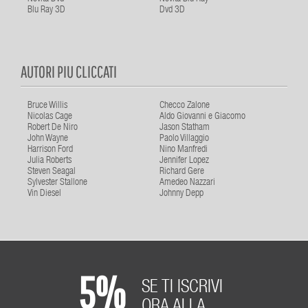
Blu Ray 3D
Dvd 3D
AUTORI PIU CLICCATI
Bruce Willis
Checco Zalone
Nicolas Cage
Aldo Giovanni e Giacomo
Robert De Niro
Jason Statham
John Wayne
Paolo Villaggio
Harrison Ford
Nino Manfredi
Julia Roberts
Jennifer Lopez
Steven Seagal
Richard Gere
Sylvester Stallone
Amedeo Nazzari
Vin Diesel
Johnny Depp
5%
SE TI ISCRIVI
ORA ALLA