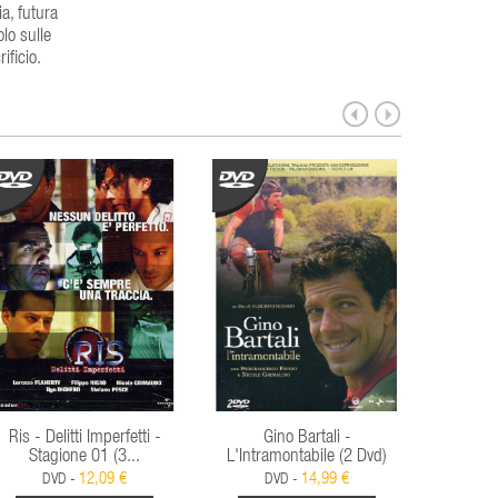
a, futura
lo sulle
ificio.
Ris - Delitti Imperfetti -
Gino Bartali -
Boris Giul
Stagione 01 (3...
L'Intramontabile (2 Dvd)
A
12,09 €
14,99 €
DVD -
DVD -
D