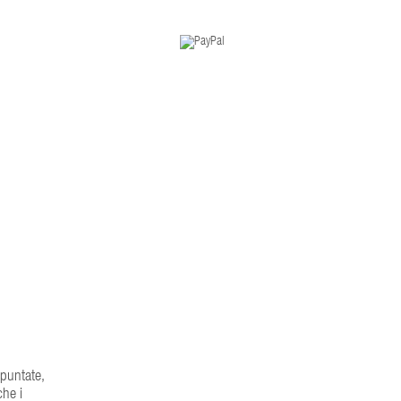
 puntate,
che i