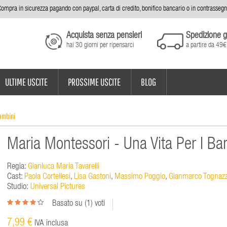
ompra in sicurezza pagando con paypal, carta di credito, bonifico bancario o in contrasseg
Acquista senza pensieri
Spedizione g
hai 30 giorni per ripensarci
a partire da 49€
ULTIME USCITE
PROSSIME USCITE
BLOG
Bambini
Maria Montessori - Una Vita Per I Ba
Regia:
Gianluca Maria Tavarelli
Cast:
Paola Cortellesi
,
Lisa Gastoni
,
Massimo Poggio
,
Gianmarco Tognazz
Studio:
Universal Pictures
Basato su (
1
) voti
7,99 €
IVA inclusa