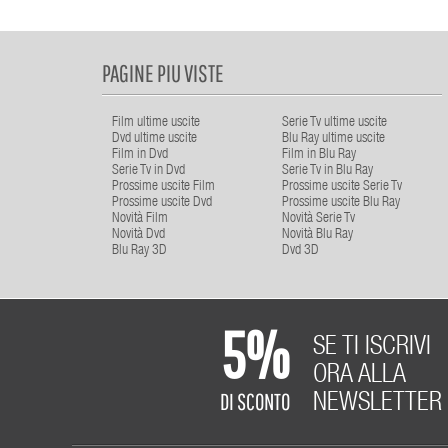
PAGINE PIU VISTE
Film ultime uscite
Serie Tv ultime uscite
Dvd ultime uscite
Blu Ray ultime uscite
Film in Dvd
Film in Blu Ray
Serie Tv in Dvd
Serie Tv in Blu Ray
Prossime uscite Film
Prossime uscite Serie Tv
Prossime uscite Dvd
Prossime uscite Blu Ray
Novità Film
Novità Serie Tv
Novità Dvd
Novità Blu Ray
Blu Ray 3D
Dvd 3D
5%
SE TI ISCRIVI
ORA ALLA
DI SCONTO
NEWSLETTER