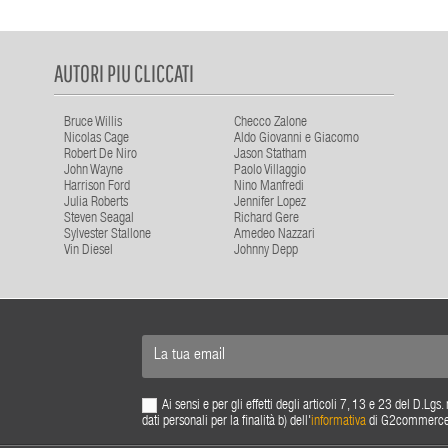
AUTORI PIU CLICCATI
Bruce Willis
Checco Zalone
Nicolas Cage
Aldo Giovanni e Giacomo
Robert De Niro
Jason Statham
John Wayne
Paolo Villaggio
Harrison Ford
Nino Manfredi
Julia Roberts
Jennifer Lopez
Steven Seagal
Richard Gere
Sylvester Stallone
Amedeo Nazzari
Vin Diesel
Johnny Depp
Ai sensi e per gli effetti degli articoli 7, 13 e 23 del D.L
dati personali per la finalità b) dell'
informativa
di G2commerce s.