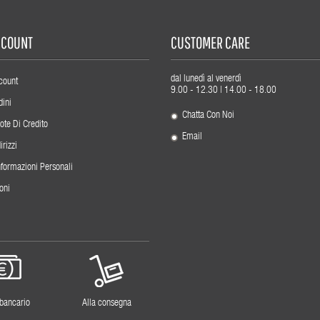
ACCOUNT
CUSTOMER CARE
dal lunedì al venerdì
count
9.00 - 12.30 | 14.00 - 18.00
dini
Chatta Con Noi
ote Di Credito
Email
irizzi
nformazioni Personali
oni
 bancario
Alla consegna