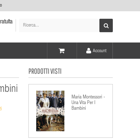
no
ratuita
Account
Voce -
PRODOTTI VISTI
Elementi -
mbini
Maria Montessori -
Una Vita Per I
Bambini
i