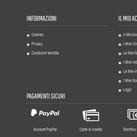
INFORMAZIONI
IL MIO 
Cookies
Il Mio Ac
Privacy
I Miei Or
Condizioni Vendita
Le Mie N
I Miei Ind
Le Mie I
I Miei Bu
Login
PAGAMENTI SICURI
Account PayPal
Carte di credito
Bonifico