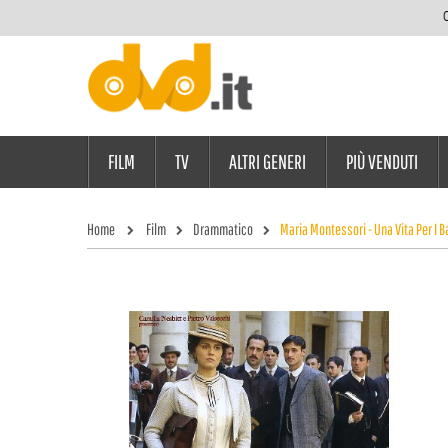
C
FILM
TV
ALTRI GENERI
PIÙ VENDUTI
Home
Film
Drammatico
Maria Montessori - Una Vita Per I 