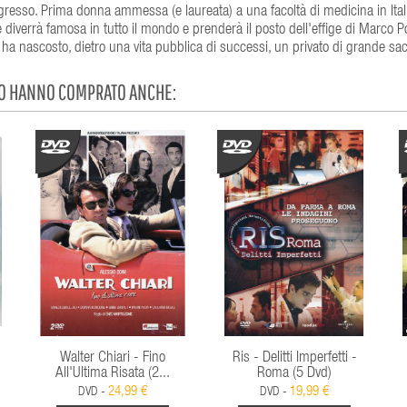
ingresso. Prima donna ammessa (e laureata) a una facoltà di medicina in Itali
 diverrà famosa in tutto il mondo e prenderà il posto dell'effige di Marco Po
ha nascosto, dietro una vita pubblica di successi, un privato di grande sacr
TO HANNO COMPRATO ANCHE:
Walter Chiari - Fino
Ris - Delitti Imperfetti -
All'Ultima Risata (2...
Roma (5 Dvd)
24,99 €
19,99 €
DVD -
DVD -