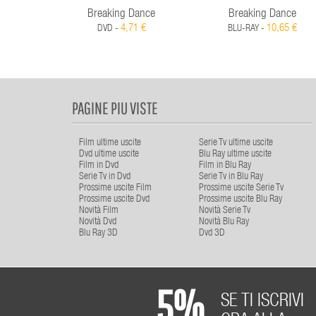
Breaking Dance
Breaking Dance
4,71 €
10,65 €
DVD -
BLU-RAY -
PAGINE PIU VISTE
Film ultime uscite
Serie Tv ultime uscite
Dvd ultime uscite
Blu Ray ultime uscite
Film in Dvd
Film in Blu Ray
Serie Tv in Dvd
Serie Tv in Blu Ray
Prossime uscite Film
Prossime uscite Serie Tv
Prossime uscite Dvd
Prossime uscite Blu Ray
Novità Film
Novità Serie Tv
Novità Dvd
Novità Blu Ray
Blu Ray 3D
Dvd 3D
5%
SE TI ISCRIVI