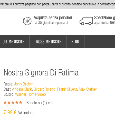
ompra in sicurezza pagando con paypal, carta di credito, bonifico bancario o in contrasseg
Acquista senza pensieri
Spedizione g
hai 30 giorni per ripensarci
a partire da 49€
ULTIME USCITE
PROSSIME USCITE
BLOG
Nostra Signora Di Fatima
Regia:
John Brahm
Cast:
Angela Clark
,
Gilbert Roland
,
Frank Silvera
,
Max Steiner
Studio:
Warner Home Video
Basato su (
1
) voti
7,99 €
IVA inclusa