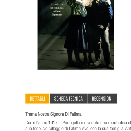
DETTAGLI
SCHEDA TECNICA
RECENSIONI
Trama Nostra Signora Di Fatima
Corre l'anno 1917: il Portogallo è divenuto una repubblica c
sua fede. Nel villaggio di Fatima vive, con la sua famiglia, An