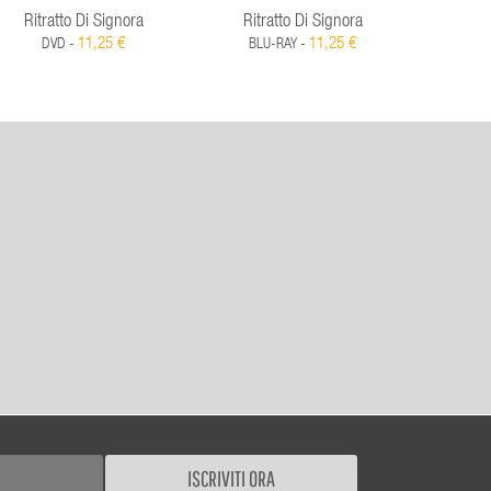
Ritratto Di Signora
Ritratto Di Signora
Sul
11,25 €
11,25 €
DVD -
BLU-RAY -
D
ISCRIVITI ORA