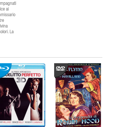
compagnati
ice ai
ommissario
tre
ivina
olori. La