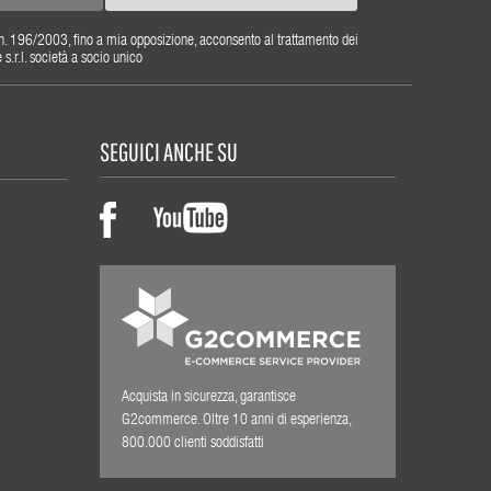
gs. n. 196/2003, fino a mia opposizione, acconsento al trattamento dei
r.l. società a socio unico
SEGUICI ANCHE SU
Acquista in sicurezza, garantisce
G2commerce. Oltre 10 anni di esperienza,
800.000 clienti soddisfatti