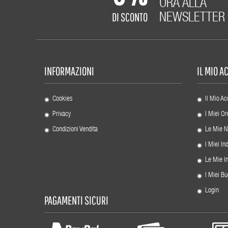
ORA ALLA
DI SCONTO
NEWSLETTER
INFORMAZIONI
IL MIO 
Cookies
Il Mio Ac
Privacy
I Miei Or
Condizioni Vendita
Le Mie N
I Miei Ind
Le Mie I
I Miei Bu
Login
PAGAMENTI SICURI