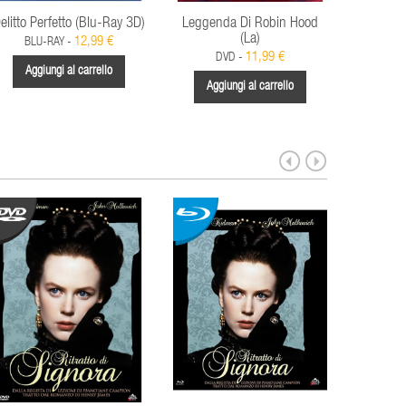
elitto Perfetto (Blu-Ray 3D)
Leggenda Di Robin Hood
(La)
12,99 €
BLU-RAY -
11,99 €
DVD -
Aggiungi al carrello
Aggiungi al carrello