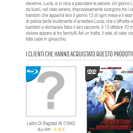
decenne, Lucia, vi si reca a pascolare le pecore. Un giorno 
da tuoni, nel cielo sereno. Improvvisamente scorgono tra i c
bambini che apparirà loro il giorno 13 di ogni mese e li esor
di polizia tenta inutilmente d'arrestare Lucia, che s'affretta v
bambini a dichiarare falso il loro racconto. Il 13 ottobre 70 m
visione appare ai tre fanciulli. Ad un tratto, il sole, di col
folla cade in ginocchio.
I CLIENTI CHE HANNO ACQUISTATO QUESTO PRODOT
Ladro Di Bagdad (Il) (1940)
9,99 €
BLU-RAY -