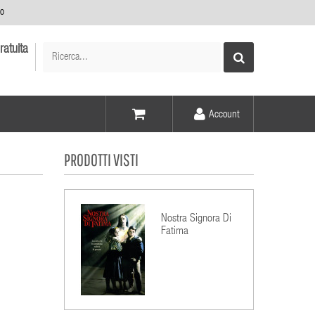
no
ratuita
Account
Voce -
PRODOTTI VISTI
Elementi -
Nostra Signora Di
Fatima