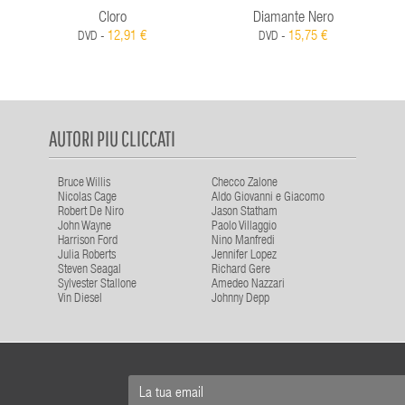
Cloro
Diamante Nero
12,91 €
15,75 €
DVD -
DVD -
AUTORI PIU CLICCATI
Bruce Willis
Checco Zalone
Nicolas Cage
Aldo Giovanni e Giacomo
Robert De Niro
Jason Statham
John Wayne
Paolo Villaggio
Harrison Ford
Nino Manfredi
Julia Roberts
Jennifer Lopez
Steven Seagal
Richard Gere
Sylvester Stallone
Amedeo Nazzari
Vin Diesel
Johnny Depp