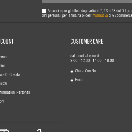
Ai sensi e per gli effetti degli articoli 7, 13 e 23 del D.L
dati personali per la finalità b) dell'
informativa
di G2commerce s.
ACCOUNT
CUSTOMER CARE
dal lunedì al venerdì
count
9.00 - 12.30 | 14.00 - 18.00
dini
Chatta Con Noi
ote Di Credito
Email
irizzi
nformazioni Personali
oni