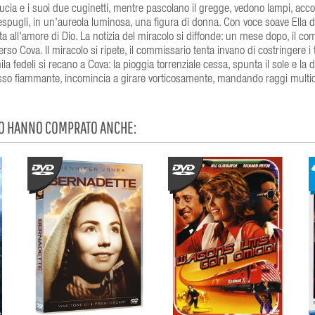
Lucia e i suoi due cuginetti, mentre pascolano il gregge, vedono lampi, ac
espugli, in un'aureola luminosa, una figura di donna. Con voce soave Ella d
ta all'amore di Dio. La notizia del miracolo si diffonde: un mese dopo, il c
erso Cova. Il miracolo si ripete, il commissario tenta invano di costringere i 
ila fedeli si recano a Cova: la pioggia torrenziale cessa, spunta il sole e la d
or rosso fiammante, incomincia a girare vorticosamente, mandando raggi multic
TO HANNO COMPRATO ANCHE: