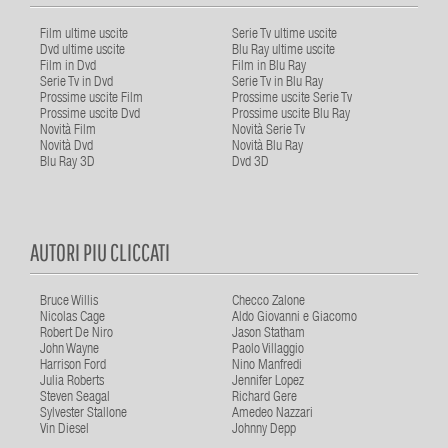
Film ultime uscite
Serie Tv ultime uscite
Dvd ultime uscite
Blu Ray ultime uscite
Film in Dvd
Film in Blu Ray
Serie Tv in Dvd
Serie Tv in Blu Ray
Prossime uscite Film
Prossime uscite Serie Tv
Prossime uscite Dvd
Prossime uscite Blu Ray
Novità Film
Novità Serie Tv
Novità Dvd
Novità Blu Ray
Blu Ray 3D
Dvd 3D
AUTORI PIU CLICCATI
Bruce Willis
Checco Zalone
Nicolas Cage
Aldo Giovanni e Giacomo
Robert De Niro
Jason Statham
John Wayne
Paolo Villaggio
Harrison Ford
Nino Manfredi
Julia Roberts
Jennifer Lopez
Steven Seagal
Richard Gere
Sylvester Stallone
Amedeo Nazzari
Vin Diesel
Johnny Depp