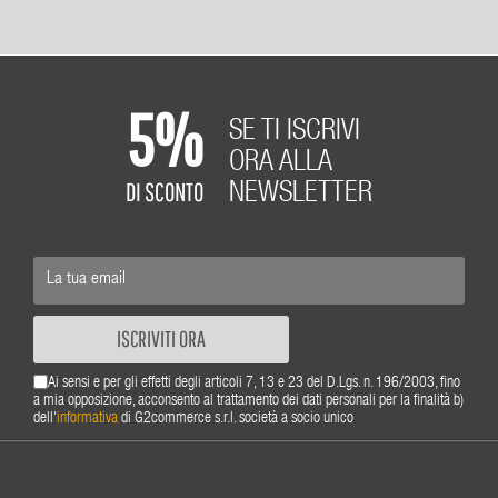
5%
SE TI ISCRIVI
ORA ALLA
DI SCONTO
NEWSLETTER
ISCRIVITI ORA
Ai sensi e per gli effetti degli articoli 7, 13 e 23 del D.Lgs. n. 196/2003, fino
a mia opposizione, acconsento al trattamento dei dati personali per la finalità b)
dell'
informativa
di G2commerce s.r.l. società a socio unico