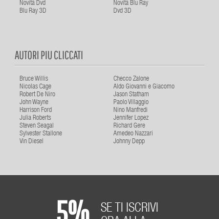
Novità Dvd
Novità Blu Ray
Blu Ray 3D
Dvd 3D
AUTORI PIU CLICCATI
Bruce Willis
Checco Zalone
Nicolas Cage
Aldo Giovanni e Giacomo
Robert De Niro
Jason Statham
John Wayne
Paolo Villaggio
Harrison Ford
Nino Manfredi
Julia Roberts
Jennifer Lopez
Steven Seagal
Richard Gere
Sylvester Stallone
Amedeo Nazzari
Vin Diesel
Johnny Depp
5%
SE TI ISCRIVI