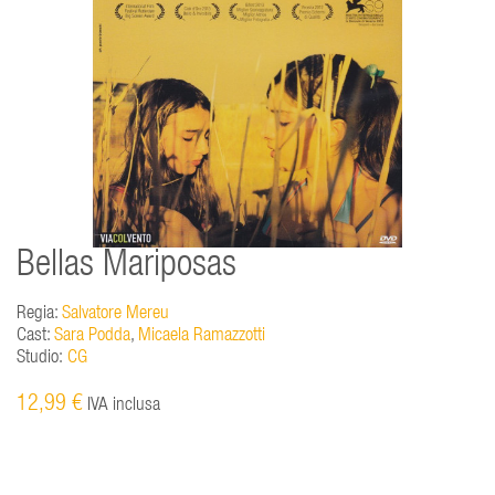
Bellas Mariposas
Regia:
Salvatore Mereu
Cast:
Sara Podda
,
Micaela Ramazzotti
Studio:
CG
12,99 €
IVA inclusa