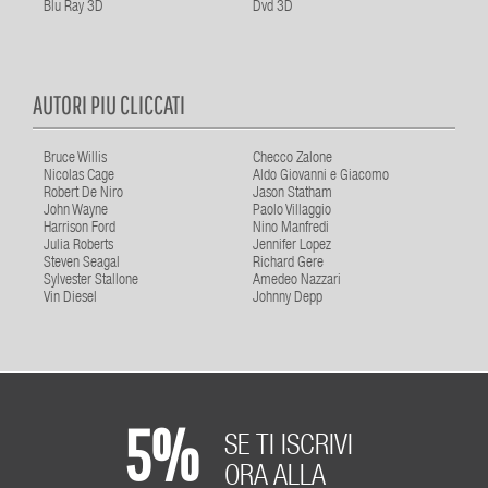
Blu Ray 3D
Dvd 3D
AUTORI PIU CLICCATI
Bruce Willis
Checco Zalone
Nicolas Cage
Aldo Giovanni e Giacomo
Robert De Niro
Jason Statham
John Wayne
Paolo Villaggio
Harrison Ford
Nino Manfredi
Julia Roberts
Jennifer Lopez
Steven Seagal
Richard Gere
Sylvester Stallone
Amedeo Nazzari
Vin Diesel
Johnny Depp
5%
SE TI ISCRIVI
ORA ALLA