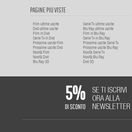
PAGINE PIU VISTE
Film ultime uscite
Serie Tv ultime uscite
Dvd ultime uscite
Blu Ray ultime uscite
Film in Dvd
Film in Blu Ray
Serie Tv in Dvd
Serie Tv in Blu Ray
Prossime uscite Film
Prossime uscite Serie Tv
Prossime uscite Dvd
Prossime uscite Blu Ray
Novità Film
Novità Serie Tv
Novità Dvd
Novità Blu Ray
Blu Ray 3D
Dvd 3D
5%
SE TI ISCRIVI
ORA ALLA
DI SCONTO
NEWSLETTER