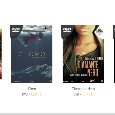
Cloro
Diamante Nero
12,91 €
15,75 €
DVD -
DVD -