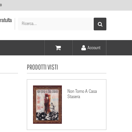
no
ratuita
Account
Voce -
PRODOTTI VISTI
Elementi -
Non Torno A Casa
Stasera