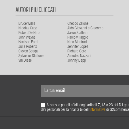
AUTORI PIU CLICCATI
Bruce Willis
Checco Zalone
Nicolas Cage
Aldo Giovanni e Giacomo
Robert De Niro
Jason Statham
John Wayne
Paolo Villaggio
Harrison Ford
Nino Manfredi
Julia Roberts
Jennifer Lopez
Steven Seagal
Richard Gere
Sylvester Stallone
Amedeo Nazzari
Vin Diesel
Johnny Depp
Ai sensi e per gli effetti degli articoli 7, 13 e 23 del D.L
dati personali per la finalità b) dell'
informativa
di G2commerce s.