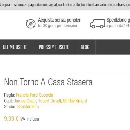
ompra in sicurezza pagando con paypal, carta di credito, bonifico bancario o in contrasseg
Acquista senza pensieri
Spedizione g
hai 30 giorni per ripensarci
a partire da 49€
ULTIME USCITE
PROSSIME USCITE
BLOG
Non Torno A Casa Stasera
Regia:
Francis Ford Coppola
Cast:
James Caan
,
Robert Duvall
,
Shirley Knight
Studio:
Sinister Film
9,99 €
IVA inclusa