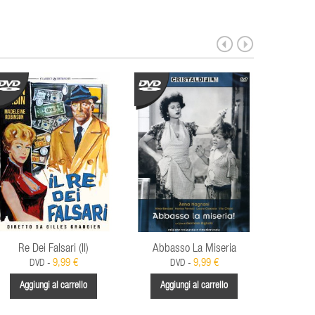
Re Dei Falsari (Il)
Abbasso La Miseria
Intr
9,99 €
9,99 €
DVD -
DVD -
Aggiungi al carrello
Aggiungi al carrello
Aggi