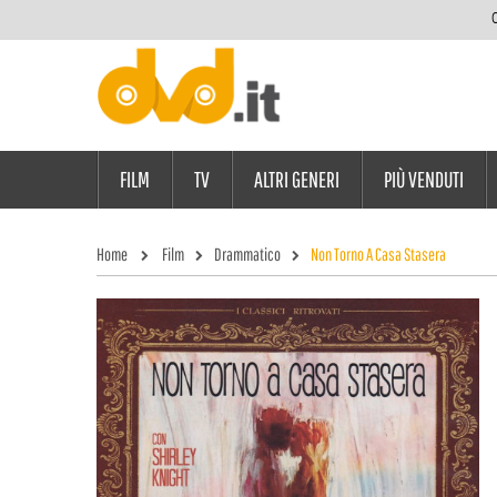
C
FILM
TV
ALTRI GENERI
PIÙ VENDUTI
Home
Film
Drammatico
Non Torno A Casa Stasera