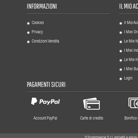
INFORMAZIONI
IL MIO 
Cookies
Il Mio Ac
Privacy
I Miei Or
Condizioni Vendita
Le Mie N
I Miei Ind
Le Mie I
I Miei Bu
Login
PAGAMENTI SICURI
Account PayPal
Carte di credito
Bonifico