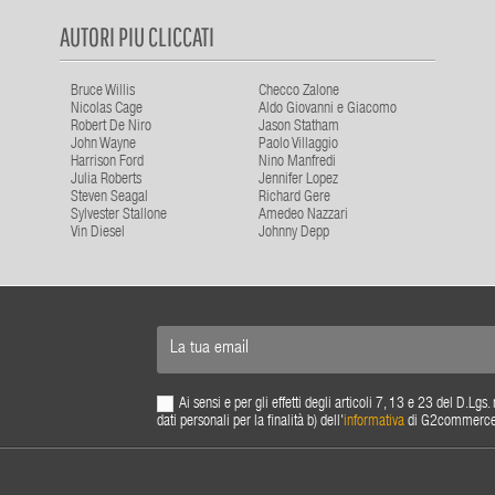
AUTORI PIU CLICCATI
Bruce Willis
Checco Zalone
Nicolas Cage
Aldo Giovanni e Giacomo
Robert De Niro
Jason Statham
John Wayne
Paolo Villaggio
Harrison Ford
Nino Manfredi
Julia Roberts
Jennifer Lopez
Steven Seagal
Richard Gere
Sylvester Stallone
Amedeo Nazzari
Vin Diesel
Johnny Depp
Ai sensi e per gli effetti degli articoli 7, 13 e 23 del D.L
dati personali per la finalità b) dell'
informativa
di G2commerce s.