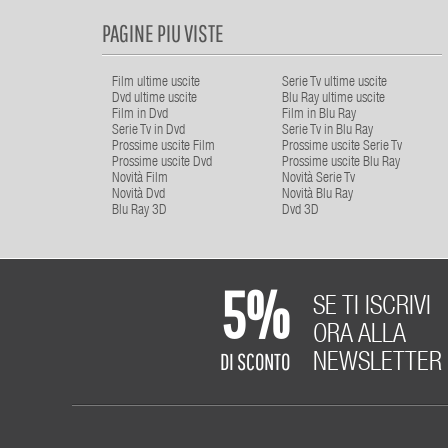
PAGINE PIU VISTE
Film ultime uscite
Serie Tv ultime uscite
Dvd ultime uscite
Blu Ray ultime uscite
Film in Dvd
Film in Blu Ray
Serie Tv in Dvd
Serie Tv in Blu Ray
Prossime uscite Film
Prossime uscite Serie Tv
Prossime uscite Dvd
Prossime uscite Blu Ray
Novità Film
Novità Serie Tv
Novità Dvd
Novità Blu Ray
Blu Ray 3D
Dvd 3D
5%
SE TI ISCRIVI
ORA ALLA
DI SCONTO
NEWSLETTER