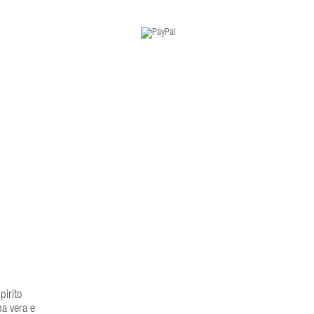
pirito
na vera e