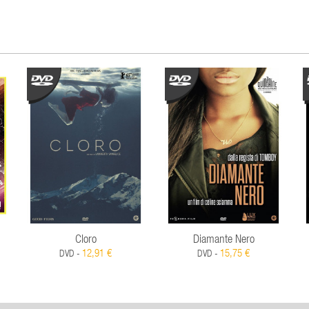
Cloro
Diamante Nero
12,91 €
15,75 €
DVD -
DVD -