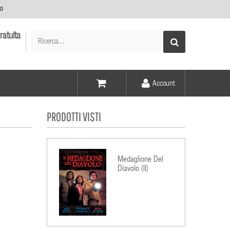
no
ratuita
Account
Voce -
PRODOTTI VISTI
Elementi -
Medaglione Del
Diavolo (Il)