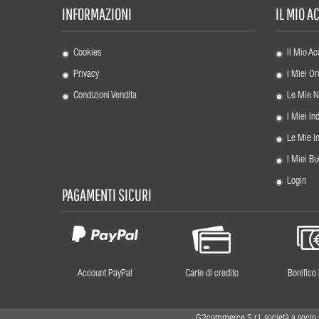
INFORMAZIONI
IL MIO 
Cookies
Il Mio Ac
Privacy
I Miei Or
Condizioni Vendita
Le Mie N
I Miei Ind
Le Mie I
I Miei Bu
Login
PAGAMENTI SICURI
Account PayPal
Carte di credito
Bonifico