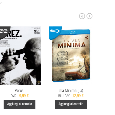
re.
Perez.
Isla Minima (La)
Ros
9,99 €
12,99 €
DVD -
BLU-RAY -
Aggiungi al carrello
Aggiungi al carrello
Aggi