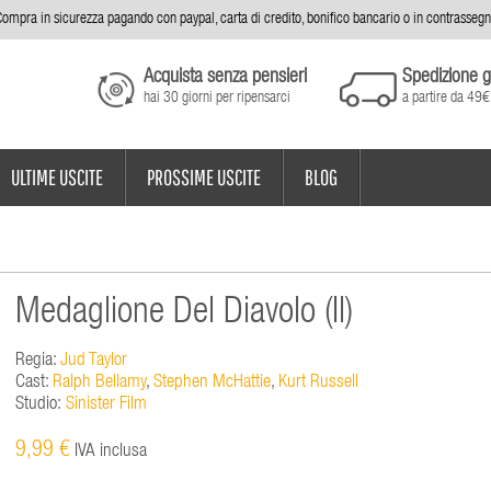
ompra in sicurezza pagando con paypal, carta di credito, bonifico bancario o in contrasseg
Acquista senza pensieri
Spedizione g
hai 30 giorni per ripensarci
a partire da 49€
ULTIME USCITE
PROSSIME USCITE
BLOG
Medaglione Del Diavolo (Il)
Regia:
Jud Taylor
Cast:
Ralph Bellamy
,
Stephen McHattie
,
Kurt Russell
Studio:
Sinister Film
9,99 €
IVA inclusa