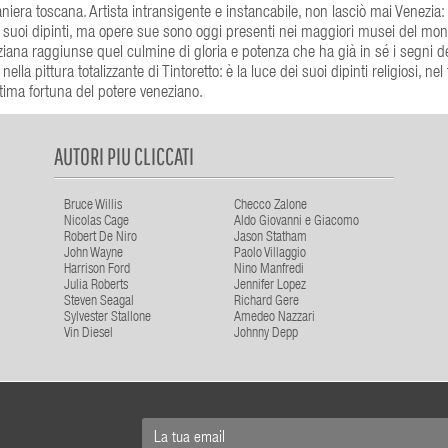
aniera toscana. Artista intransigente e instancabile, non lasciò mai Venezia:
i suoi dipinti, ma opere sue sono oggi presenti nei maggiori musei del mon
eziana raggiunse quel culmine di gloria e potenza che ha già in sé i segni de
a pittura totalizzante di Tintoretto: è la luce dei suoi dipinti religiosi, ne
ultima fortuna del potere veneziano.
AUTORI PIU CLICCATI
Bruce Willis
Checco Zalone
Nicolas Cage
Aldo Giovanni e Giacomo
Robert De Niro
Jason Statham
John Wayne
Paolo Villaggio
Harrison Ford
Nino Manfredi
Julia Roberts
Jennifer Lopez
Steven Seagal
Richard Gere
Sylvester Stallone
Amedeo Nazzari
Vin Diesel
Johnny Depp