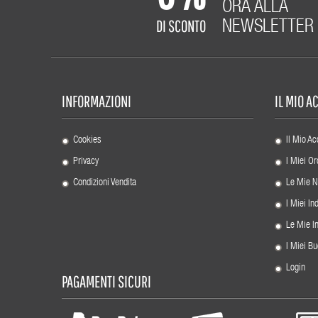
ORA ALLA
DI SCONTO
NEWSLETTER
INFORMAZIONI
IL MIO 
Cookies
Il Mio Ac
Privacy
I Miei Or
Condizioni Vendita
Le Mie N
I Miei Ind
Le Mie I
I Miei Bu
Login
PAGAMENTI SICURI