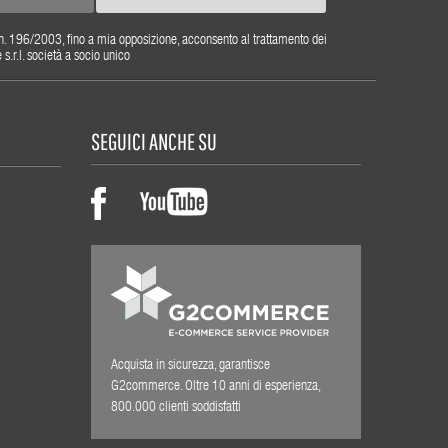
gs. n. 196/2003, fino a mia opposizione, acconsento al trattamento dei
r.l. società a socio unico
SEGUICI ANCHE SU
Acquista in sicurezza, garantisce
G2commerce. Oltre 10 anni di esperienza,
800.000 clienti soddisfatti