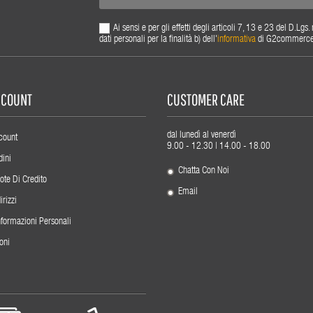
Ai sensi e per gli effetti degli articoli 7, 13 e 23 del D.L
dati personali per la finalità b) dell'
informativa
di G2commerce s.
ACCOUNT
CUSTOMER CARE
dal lunedì al venerdì
count
9.00 - 12.30 | 14.00 - 18.00
dini
Chatta Con Noi
ote Di Credito
Email
irizzi
nformazioni Personali
oni