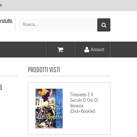
no
ratuita
Account
Voce -
PRODOTTI VISTI
Elementi -
a
Tintoretto E Il
Secolo D'Oro Di
Venezia
(Dvd+Booklet)