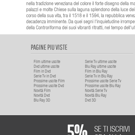
nella tradizione veneziana del colore il forte disegno della m
palazzi e molte Chiese sulla laguna splendono della luce de
corso della sua vita, tra il 1518 e il 1594, la repubblica ven
decadenza imminente. Da quei segni l'inquietudine irrompe nell
della Controriforma dei suoi vibranti ritratti, nel tempo dell'
PAGINE PIU VISTE
Film ultime uscite
Serie Tv ultime uscite
Dvd ultime uscite
Blu Ray ultime uscite
Film in Dvd
Film in Blu Ray
Serie Tv in Dvd
Serie Tv in Blu Ray
Prossime uscite Film
Prossime uscite Serie Tv
Prossime uscite Dvd
Prossime uscite Blu Ray
Novità Film
Novità Serie Tv
Novità Dvd
Novità Blu Ray
Blu Ray 3D
Dvd 3D
5%
SE TI ISCRIVI