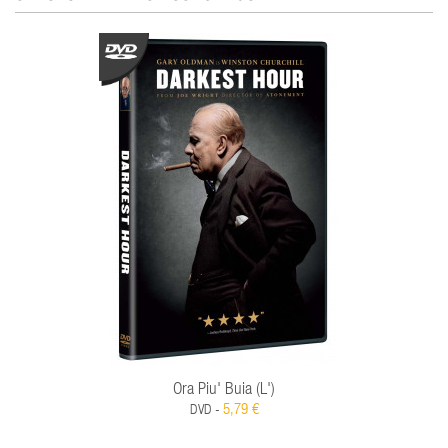
Ora Piu' Buia (L')
5,79 €
DVD -