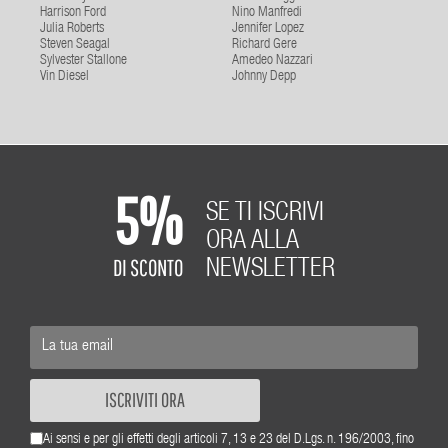
Harrison Ford
Nino Manfredi
Julia Roberts
Jennifer Lopez
Steven Seagal
Richard Gere
Sylvester Stallone
Amedeo Nazzari
Vin Diesel
Johnny Depp
5%
SE TI ISCRIVI
ORA ALLA
DI SCONTO
NEWSLETTER
ISCRIVITI ORA
Ai sensi e per gli effetti degli articoli 7, 13 e 23 del D.Lgs. n. 196/2003, fino