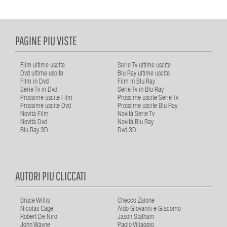
PAGINE PIU VISTE
Film ultime uscite
Serie Tv ultime uscite
Dvd ultime uscite
Blu Ray ultime uscite
Film in Dvd
Film in Blu Ray
Serie Tv in Dvd
Serie Tv in Blu Ray
Prossime uscite Film
Prossime uscite Serie Tv
Prossime uscite Dvd
Prossime uscite Blu Ray
Novità Film
Novità Serie Tv
Novità Dvd
Novità Blu Ray
Blu Ray 3D
Dvd 3D
AUTORI PIU CLICCATI
Bruce Willis
Checco Zalone
Nicolas Cage
Aldo Giovanni e Giacomo
Robert De Niro
Jason Statham
John Wayne
Paolo Villaggio