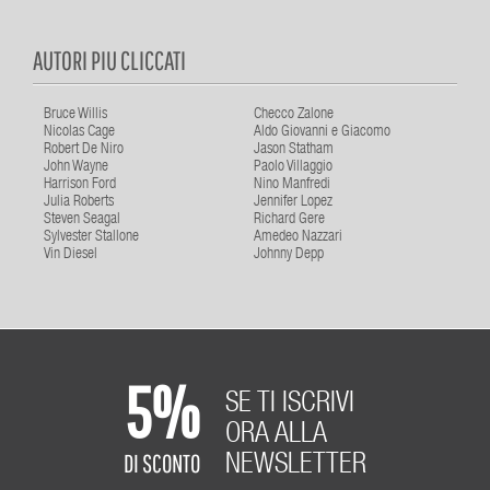
AUTORI PIU CLICCATI
Bruce Willis
Checco Zalone
Nicolas Cage
Aldo Giovanni e Giacomo
Robert De Niro
Jason Statham
John Wayne
Paolo Villaggio
Harrison Ford
Nino Manfredi
Julia Roberts
Jennifer Lopez
Steven Seagal
Richard Gere
Sylvester Stallone
Amedeo Nazzari
Vin Diesel
Johnny Depp
5%
SE TI ISCRIVI
ORA ALLA
DI SCONTO
NEWSLETTER