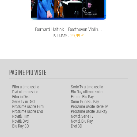
Bernard Haitink - Beethoven Violin...
29,99 €
BLU-RAY -
PAGINE PIU VISTE
Film ultime uscite
Serie Tv ultime uscite
Dvd ultime uscite
Blu Ray ultime uscite
Film in Dvd
Film in Blu Ray
Serie Tv in Dvd
Serie Tv in Blu Ray
Prossime uscite Film
Prossime uscite Serie Tv
Prossime uscite Dvd
Prossime uscite Blu Ray
Novità Film
Novità Serie Tv
Novità Dvd
Novità Blu Ray
Blu Ray 3D
Dvd 3D