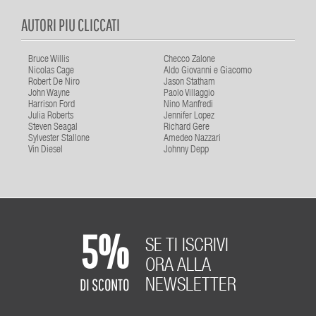
AUTORI PIU CLICCATI
Bruce Willis
Checco Zalone
Nicolas Cage
Aldo Giovanni e Giacomo
Robert De Niro
Jason Statham
John Wayne
Paolo Villaggio
Harrison Ford
Nino Manfredi
Julia Roberts
Jennifer Lopez
Steven Seagal
Richard Gere
Sylvester Stallone
Amedeo Nazzari
Vin Diesel
Johnny Depp
5%
SE TI ISCRIVI
ORA ALLA
DI SCONTO
NEWSLETTER