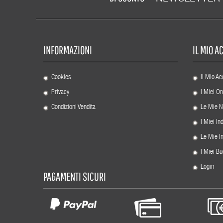
INFORMAZIONI
IL MIO 
Cookies
Il Mio Ac
Privacy
I Miei Or
Condizioni Vendita
Le Mie N
I Miei Ind
Le Mie I
I Miei Bu
Login
PAGAMENTI SICURI