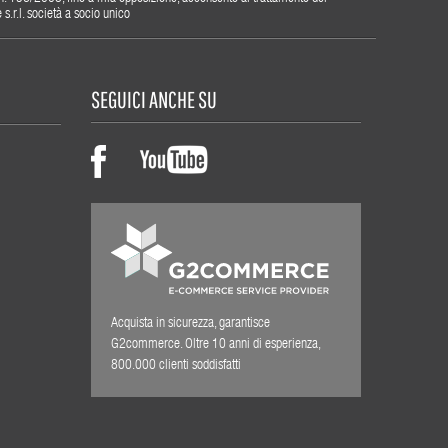
r.l. società a socio unico
SEGUICI ANCHE SU
Acquista in sicurezza, garantisce
G2commerce. Oltre 10 anni di esperienza,
800.000 clienti soddisfatti