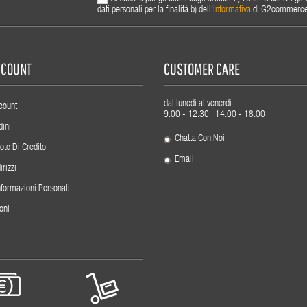
dati personali per la finalità b) dell'
informativa
di G2commerce s.
ACCOUNT
CUSTOMER CARE
dal lunedì al venerdì
count
9.00 - 12.30 | 14.00 - 18.00
dini
Chatta Con Noi
ote Di Credito
Email
irizzi
nformazioni Personali
oni