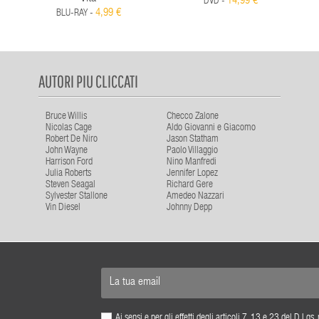
14,99 €
DVD -
4,99 €
BLU-RAY -
AUTORI PIU CLICCATI
Bruce Willis
Checco Zalone
Nicolas Cage
Aldo Giovanni e Giacomo
Robert De Niro
Jason Statham
John Wayne
Paolo Villaggio
Harrison Ford
Nino Manfredi
Julia Roberts
Jennifer Lopez
Steven Seagal
Richard Gere
Sylvester Stallone
Amedeo Nazzari
Vin Diesel
Johnny Depp
Ai sensi e per gli effetti degli articoli 7, 13 e 23 del D.L