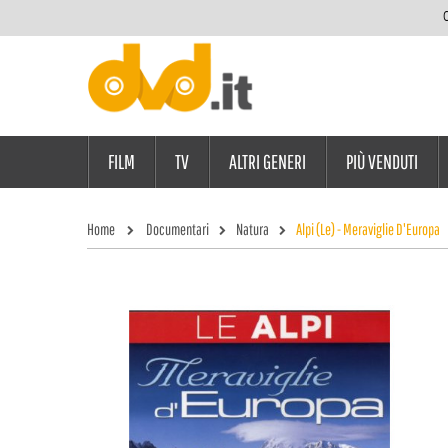
C
FILM
TV
ALTRI GENERI
PIÙ VENDUTI
Home
Documentari
Natura
Alpi (Le) - Meraviglie D'Europa