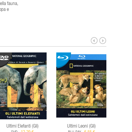
ella fauna,
ropa e
Ultimi Elefanti (Gli)
Ultimi Leoni (Gli)
Supe
Incred