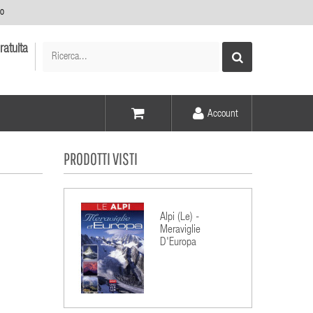
no
ratuita
Account
Voce -
PRODOTTI VISTI
Elementi -
Alpi (Le) -
Meraviglie
D'Europa