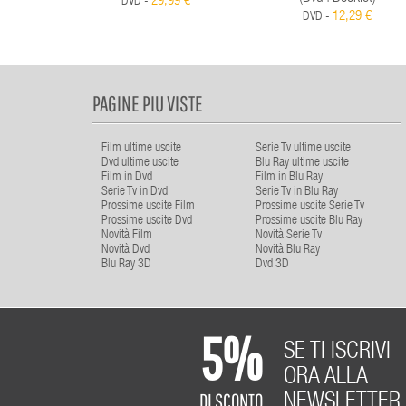
29,99 €
DVD -
12,29 €
DVD -
PAGINE PIU VISTE
Film ultime uscite
Serie Tv ultime uscite
Dvd ultime uscite
Blu Ray ultime uscite
Film in Dvd
Film in Blu Ray
Serie Tv in Dvd
Serie Tv in Blu Ray
Prossime uscite Film
Prossime uscite Serie Tv
Prossime uscite Dvd
Prossime uscite Blu Ray
Novità Film
Novità Serie Tv
Novità Dvd
Novità Blu Ray
Blu Ray 3D
Dvd 3D
5%
SE TI ISCRIVI
ORA ALLA
DI SCONTO
NEWSLETTER