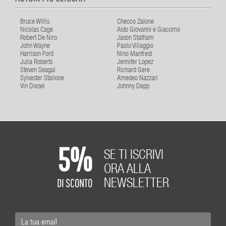
Bruce Willis
Checco Zalone
Nicolas Cage
Aldo Giovanni e Giacomo
Robert De Niro
Jason Statham
John Wayne
Paolo Villaggio
Harrison Ford
Nino Manfredi
Julia Roberts
Jennifer Lopez
Steven Seagal
Richard Gere
Sylvester Stallone
Amedeo Nazzari
Vin Diesel
Johnny Depp
5%
SE TI ISCRIVI
ORA ALLA
DI SCONTO
NEWSLETTER