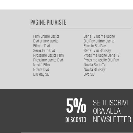
PAGINE PIU VISTE
Film ultime uscite
Serie Tv ultime uscite
Dvd ultime uscite
Blu Ray ultime uscite
Film in Dvd
Film in Blu Ray
Serie Tv in Dvd
Serie Tv in Blu Ray
Prossime uscite Film
Prossime uscite Serie Tv
Prossime uscite Dvd
Prossime uscite Blu Ray
Novità Film
Novità Serie Tv
Novità Dvd
Novità Blu Ray
Blu Ray 3D
Dvd 3D
5%
SE TI ISCRIVI
ORA ALLA
DI SCONTO
NEWSLETTER