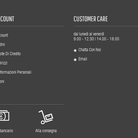
ACCOUNT
CUSTOMER CARE
dal lunedì al venerdì
count
9.00 - 12.30 | 14.00 - 18.00
dini
Chatta Con Noi
ote Di Credito
Email
irizzi
nformazioni Personali
oni
 bancario
Alla consegna