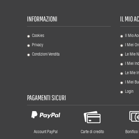
INFORMAZIONI
IL MIO 
Cookies
Il Mio Ac
Privacy
I Miei Or
Condizioni Vendita
Le Mie N
I Miei Ind
Le Mie I
I Miei Bu
Login
PAGAMENTI SICURI
Account PayPal
Carte di credito
Bonifico