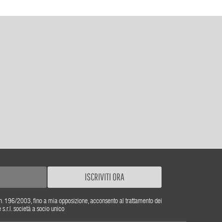
ISCRIVITI ORA
gs. n. 196/2003, fino a mia opposizione, acconsento al trattamento dei
r.l. società a socio unico