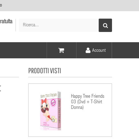
no
ratuita
Account
Voce -
PRODOTTI VISTI
Elementi -
t
Happy Tree Friends
03 (Dvd + T-Shirt
Donna)