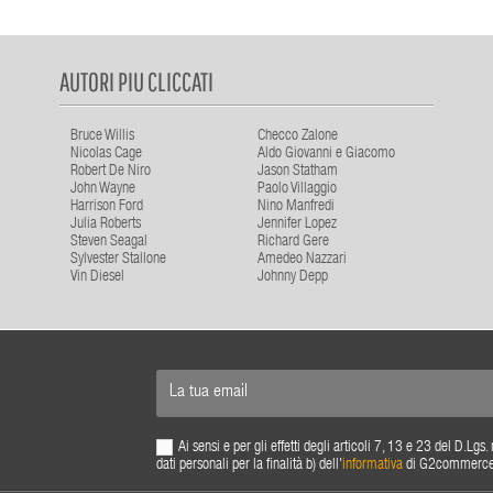
AUTORI PIU CLICCATI
Bruce Willis
Checco Zalone
Nicolas Cage
Aldo Giovanni e Giacomo
Robert De Niro
Jason Statham
John Wayne
Paolo Villaggio
Harrison Ford
Nino Manfredi
Julia Roberts
Jennifer Lopez
Steven Seagal
Richard Gere
Sylvester Stallone
Amedeo Nazzari
Vin Diesel
Johnny Depp
Ai sensi e per gli effetti degli articoli 7, 13 e 23 del D.L
dati personali per la finalità b) dell'
informativa
di G2commerce s.