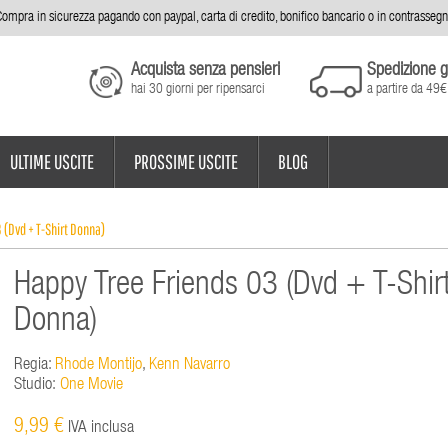
ompra in sicurezza pagando con paypal, carta di credito, bonifico bancario o in contrasseg
Acquista senza pensieri
Spedizione g
hai 30 giorni per ripensarci
a partire da 49€
ULTIME USCITE
PROSSIME USCITE
BLOG
 (Dvd + T-Shirt Donna)
Happy Tree Friends 03 (Dvd + T-Shir
Donna)
Regia:
Rhode Montijo
,
Kenn Navarro
Studio:
One Movie
9,99 €
IVA inclusa