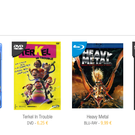
Terkel In Trouble
Heavy Metal
6,25 €
9,99 €
DVD -
BLU-RAY -