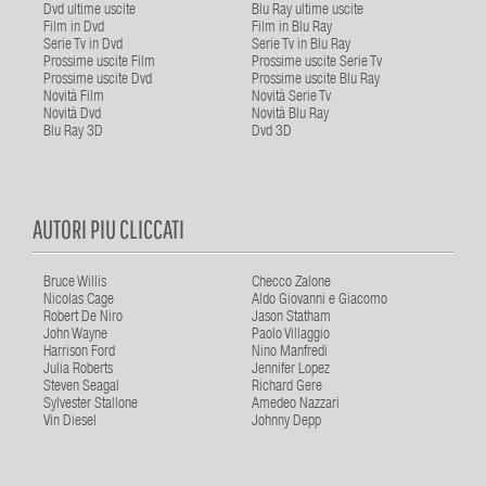
Dvd ultime uscite
Blu Ray ultime uscite
Film in Dvd
Film in Blu Ray
Serie Tv in Dvd
Serie Tv in Blu Ray
Prossime uscite Film
Prossime uscite Serie Tv
Prossime uscite Dvd
Prossime uscite Blu Ray
Novità Film
Novità Serie Tv
Novità Dvd
Novità Blu Ray
Blu Ray 3D
Dvd 3D
AUTORI PIU CLICCATI
Bruce Willis
Checco Zalone
Nicolas Cage
Aldo Giovanni e Giacomo
Robert De Niro
Jason Statham
John Wayne
Paolo Villaggio
Harrison Ford
Nino Manfredi
Julia Roberts
Jennifer Lopez
Steven Seagal
Richard Gere
Sylvester Stallone
Amedeo Nazzari
Vin Diesel
Johnny Depp