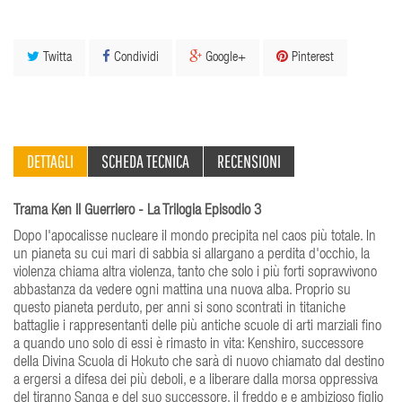
Twitta
Condividi
Google+
Pinterest
DETTAGLI
SCHEDA TECNICA
RECENSIONI
Trama Ken Il Guerriero - La Trilogia Episodio 3
Dopo l'apocalisse nucleare il mondo precipita nel caos più totale. In
un pianeta su cui mari di sabbia si allargano a perdita d'occhio, la
violenza chiama altra violenza, tanto che solo i più forti sopravvivono
abbastanza da vedere ogni mattina una nuova alba. Proprio su
questo pianeta perduto, per anni si sono scontrati in titaniche
battaglie i rappresentanti delle più antiche scuole di arti marziali fino
a quando uno solo di essi è rimasto in vita: Kenshiro, successore
della Divina Scuola di Hokuto che sarà di nuovo chiamato dal destino
a ergersi a difesa dei più deboli, e a liberare dalla morsa oppressiva
del tiranno Sanga e del suo successore, il freddo e e ambizioso figlio