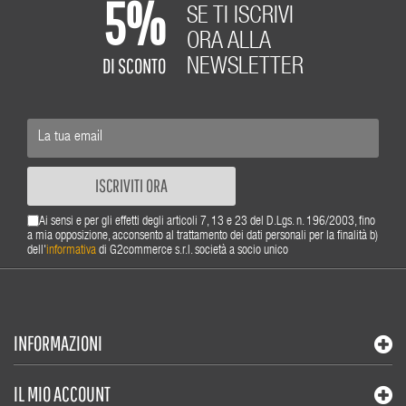
5%
SE TI ISCRIVI
ORA ALLA
DI SCONTO
NEWSLETTER
ISCRIVITI ORA
Ai sensi e per gli effetti degli articoli 7, 13 e 23 del D.Lgs. n. 196/2003, fino
a mia opposizione, acconsento al trattamento dei dati personali per la finalità b)
dell'
informativa
di G2commerce s.r.l. società a socio unico
INFORMAZIONI
IL MIO ACCOUNT