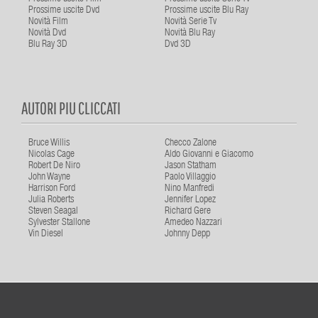
Prossime uscite Dvd
Prossime uscite Blu Ray
Novità Film
Novità Serie Tv
Novità Dvd
Novità Blu Ray
Blu Ray 3D
Dvd 3D
AUTORI PIU CLICCATI
Bruce Willis
Checco Zalone
Nicolas Cage
Aldo Giovanni e Giacomo
Robert De Niro
Jason Statham
John Wayne
Paolo Villaggio
Harrison Ford
Nino Manfredi
Julia Roberts
Jennifer Lopez
Steven Seagal
Richard Gere
Sylvester Stallone
Amedeo Nazzari
Vin Diesel
Johnny Depp