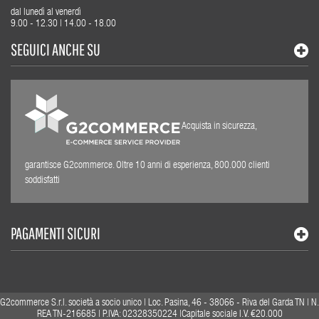
dal lunedì al venerdì
9.00 - 12.30 | 14.00 - 18.00
SEGUICI ANCHE SU
Acquista in sicurezza,
garantisce G2commerce. Oltre 10 anni di esperienza, 800.000 clienti
soddisfatti
PAGAMENTI SICURI
G2commerce S.r.l. società a socio unico | Loc. Pasina, 46 - 38066 - Riva del Garda TN | N.
REA TN-216685 | P.IVA: 02328350224 |Capitale sociale I.V. €20.000