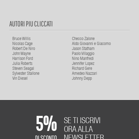
AUTORI PIU CLICCATI
Bruce Willis
Checco Zalone
Nicolas Cage
Aldo Giovanni e Giacomo
Robert De Niro
Jason Statham
John Wayne
Paolo Villaggio
Harrison Ford
Nino Manfredi
Julia Roberts
Jennifer Lopez
Steven Seagal
Richard Gere
Sylvester Stallone
Amedeo Nazzari
Vin Diesel
Johnny Depp
5%
SE TI ISCRIVI
ORA ALLA
DI SCONTO
NEWSLETTER