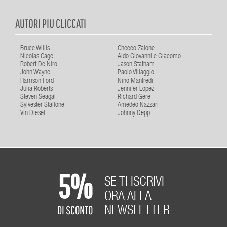
AUTORI PIU CLICCATI
Bruce Willis
Checco Zalone
Nicolas Cage
Aldo Giovanni e Giacomo
Robert De Niro
Jason Statham
John Wayne
Paolo Villaggio
Harrison Ford
Nino Manfredi
Julia Roberts
Jennifer Lopez
Steven Seagal
Richard Gere
Sylvester Stallone
Amedeo Nazzari
Vin Diesel
Johnny Depp
5%
SE TI ISCRIVI
ORA ALLA
DI SCONTO
NEWSLETTER