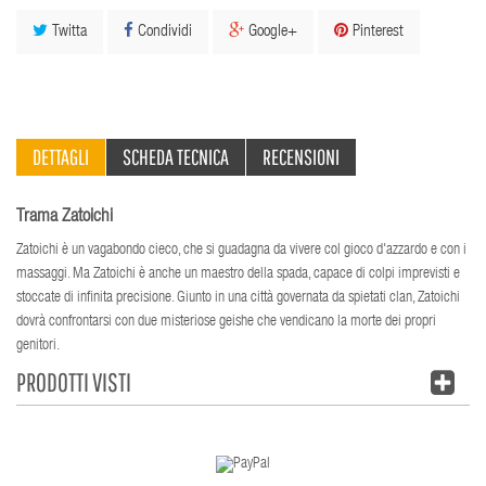
Twitta
Condividi
Google+
Pinterest
DETTAGLI
SCHEDA TECNICA
RECENSIONI
Trama Zatoichi
Zatoichi è un vagabondo cieco, che si guadagna da vivere col gioco d'azzardo e con i
massaggi. Ma Zatoichi è anche un maestro della spada, capace di colpi imprevisti e
stoccate di infinita precisione. Giunto in una città governata da spietati clan, Zatoichi
dovrà confrontarsi con due misteriose geishe che vendicano la morte dei propri
genitori.
PRODOTTI VISTI