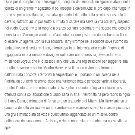
Dana per il compleanno: il festeggiato, inseguito dai terroristi, ne sgomina alcuni nella
toilette di un grande magazzino, e poi insegue a cavallo Aziz, il loro capo, che fugge in
moto su per un grattacielo, e si salva gettandosi dal tetto nella piscina sottostante. Il
cavallo, sottratto ad un poliziotto, si rifiuta di saltare ma salva la vita ad Harry, sospeso
nel vuoto. Questi invita la moglie a pranzo per farsi perdonare ma scopre che costei si
consola con Simon, un venditore d'auto che per conquistare le donne frustrate finge
di essere un agente. Con la sua squadra Harry irrompe nella roulotte dove l'uomo ha
tentato invano di sedurre Helen, e terrorizza in un interrogatorio costei fingendo di
ingaggiarla in una missione dove, per collocare una microspia, deve sedurre un
misterioso voyeur, che è lo stesso Harry, che usa una registrazione per suggerire alla
moglie movenze erotiche. Mentre Harry svela il trucco e viene malmenato
dall'infuriata consorte, i terroristi li sequestrano, e li portano in un'isoletta della
Florida, da cui però riescono, dopo una furibonda lotta e peripezie varie, a liberarsi,
mentre l'isoletta, come minacciato da Aziz, che possiede un'ogiva nucleare russa
ottenuta con la collaborazione di Juno, salta in aria. Il terrorista ha però rapito la figlia
di Harry, Dana, e minaccia di far saltare un grattacielo di Miami. Ma Harry sale su un
caccia a decollo verticale e con rocambolesche manovre salva Dana arrampicata su
una gru e minacciata da Aziz e quest'ultimo, agganciato ad un missile, contro
l'elicottero dei suoi accoliti. Ad Harry e Helen non resta ormai che una nuova vita da
spie.