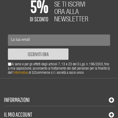
5%
SE TI ISCRIVI
ORA ALLA
DI SCONTO
NEWSLETTER
ISCRIVITI ORA
Ai sensi e per gli effetti degli articoli 7, 13 e 23 del D.Lgs. n. 196/2003, fino
a mia opposizione, acconsento al trattamento dei dati personali per la finalità b)
dell'
informativa
di G2commerce s.r.l. società a socio unico
INFORMAZIONI
IL MIO ACCOUNT