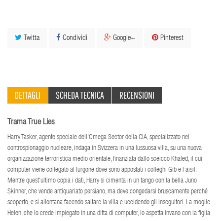
Twitta
Condividi
Google+
Pinterest
DETTAGLI
SCHEDA TECNICA
RECENSIONI
Trama True Lies
Harry Tasker, agente speciale dell'Omega Sector della CIA, specializzato nel
controspionaggio nucleare, indaga in Svizzera in una lussuosa villa, su una nuova
organizzazione terroristica medio orientale, finanziata dallo sceicco Khaled, il cui
computer viene collegato al furgone dove sono appostati i colleghi Gib e Faisil.
Mentre quest'ultimo copia i dati, Harry si cimenta in un tango con la bella Juno
Skinner, che vende antiquariato persiano, ma deve congedarsi bruscamente perché
scoperto, e si allontana facendo saltare la villa e uccidendo gli inseguitori. La moglie
Helen, che lo crede impiegato in una ditta di computer, lo aspetta invano con la figlia