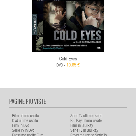
Cold Eyes
10,65 €
DVD -
PAGINE PIU VISTE
Film ultime uscite
Serie Tv ultime uscite
Dvd ultime uscite
Blu Ray ultime uscite
Film in Dvd
Film in Blu Ray
Serie Tv in Dvd
Serie Tv in Blu Ray
Prossime uscite Film
Prossime uscite Serie Tv