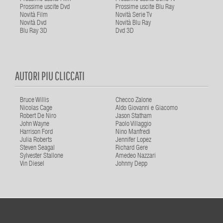
Prossime uscite Dvd
Prossime uscite Blu Ray
Novità Film
Novità Serie Tv
Novità Dvd
Novità Blu Ray
Blu Ray 3D
Dvd 3D
AUTORI PIU CLICCATI
Bruce Willis
Checco Zalone
Nicolas Cage
Aldo Giovanni e Giacomo
Robert De Niro
Jason Statham
John Wayne
Paolo Villaggio
Harrison Ford
Nino Manfredi
Julia Roberts
Jennifer Lopez
Steven Seagal
Richard Gere
Sylvester Stallone
Amedeo Nazzari
Vin Diesel
Johnny Depp