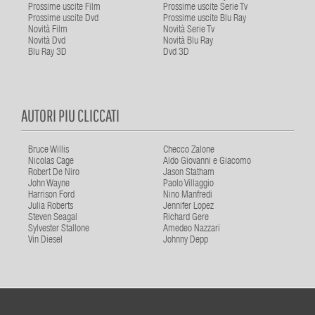
Prossime uscite Film
Prossime uscite Serie Tv
Prossime uscite Dvd
Prossime uscite Blu Ray
Novità Film
Novità Serie Tv
Novità Dvd
Novità Blu Ray
Blu Ray 3D
Dvd 3D
AUTORI PIU CLICCATI
Bruce Willis
Checco Zalone
Nicolas Cage
Aldo Giovanni e Giacomo
Robert De Niro
Jason Statham
John Wayne
Paolo Villaggio
Harrison Ford
Nino Manfredi
Julia Roberts
Jennifer Lopez
Steven Seagal
Richard Gere
Sylvester Stallone
Amedeo Nazzari
Vin Diesel
Johnny Depp