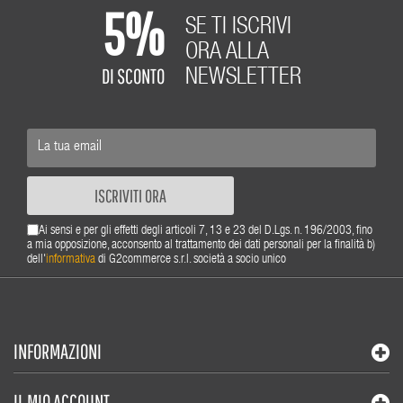
5%
SE TI ISCRIVI
ORA ALLA
DI SCONTO
NEWSLETTER
ISCRIVITI ORA
Ai sensi e per gli effetti degli articoli 7, 13 e 23 del D.Lgs. n. 196/2003, fino
a mia opposizione, acconsento al trattamento dei dati personali per la finalità b)
dell'
informativa
di G2commerce s.r.l. società a socio unico
INFORMAZIONI
IL MIO ACCOUNT