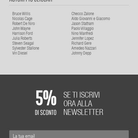
Bruce Willis
Checco Zalone
Nicolas Cage
Aldo Giovanni e Giacomo
Robert De Niro
Jason Statham
John Wayne
Paolo Villaggio
Harrison Ford
Nino Manfredi
Julia Roberts
Jennifer Lopez
Steven Seagal
Richard Gere
Sylvester Stallone
Amedeo Nazzari
Vin Diesel
Johnny Depp
5%
SE TI ISCRIVI
ORA ALLA
DI SCONTO
NEWSLETTER