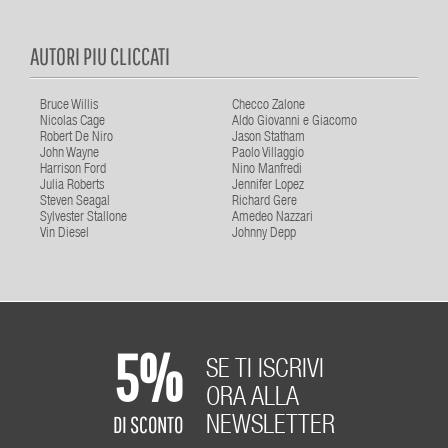
AUTORI PIU CLICCATI
Bruce Willis
Checco Zalone
Nicolas Cage
Aldo Giovanni e Giacomo
Robert De Niro
Jason Statham
John Wayne
Paolo Villaggio
Harrison Ford
Nino Manfredi
Julia Roberts
Jennifer Lopez
Steven Seagal
Richard Gere
Sylvester Stallone
Amedeo Nazzari
Vin Diesel
Johnny Depp
5%
SE TI ISCRIVI
ORA ALLA
DI SCONTO
NEWSLETTER