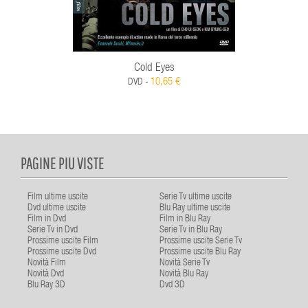
Cold Eyes
10,65 €
DVD -
PAGINE PIU VISTE
Film ultime uscite
Serie Tv ultime uscite
Dvd ultime uscite
Blu Ray ultime uscite
Film in Dvd
Film in Blu Ray
Serie Tv in Dvd
Serie Tv in Blu Ray
Prossime uscite Film
Prossime uscite Serie Tv
Prossime uscite Dvd
Prossime uscite Blu Ray
Novità Film
Novità Serie Tv
Novità Dvd
Novità Blu Ray
Blu Ray 3D
Dvd 3D